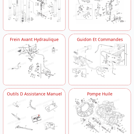
Frein Avant Hydraulique
Guidon Et Commandes
Outils D Assistance Manuel
Pompe Huile