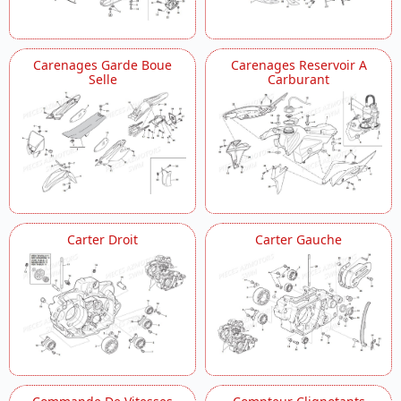
Guidon Et Commandes
Outils D Assistance Manuel
Pompe Huile
Carenages Garde Boue
Carenages Reservoir A
Radiateur
Selle
Carburant
Roue Arriere
Roue Avant
Stickers Rs 500r
Stickers Rs 500r
Vilebrequin
Carter Droit
Carter Gauche