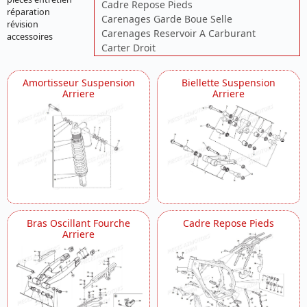
Cadre Repose Pieds
réparation
Carenages Garde Boue Selle
révision
Carenages Reservoir A Carburant
accessoires
Carter Droit
Carter Gauche
Commande De Vitesses
Amortisseur Suspension
Biellette Suspension
Compteur Clignotants
Arriere
Arriere
Corps Papillon
Couvercles Carter Droit
Couvercles Carter Gauche
Culasse
Cylindre Piston
Distribution
Echappement
Electricite Batterie
Electricite Demarreur
Bras Oscillant Fourche
Cadre Repose Pieds
Arriere
Electricite Stator Regulateur
Embrayage Transmission Primaire
Filtre A Air
Fourche Suspension Avant
Frein Arriere Hydraulique
Frein Avant Hydraulique