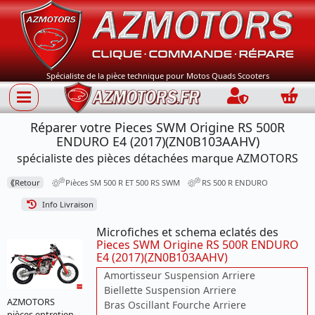
Spécialiste de la pièce technique pour Motos Quads Scooters
Connection
Panie
Réparer votre Pieces SWM Origine RS 500R
ENDURO E4 (2017)(ZN0B103AAHV)
spécialiste des pièces détachées marque AZMOTORS
⟪
Retour
Pièces SM 500 R ET 500 RS SWM
RS 500 R ENDURO
Info Livraison
Microfiches et schema eclatés des
Pieces SWM Origine RS 500R ENDURO
E4 (2017)(ZN0B103AAHV)
Amortisseur Suspension Arriere
Biellette Suspension Arriere
AZMOTORS
Bras Oscillant Fourche Arriere
pièces entretien