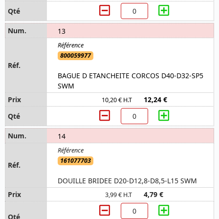
13
800059977
BAGUE D ETANCHEITE CORCOS D40-D32-SP5
SWM
12,24 €
10,20 € H.T
14
161077703
DOUILLE BRIDEE D20-D12,8-D8,5-L15 SWM
4,79 €
3,99 € H.T