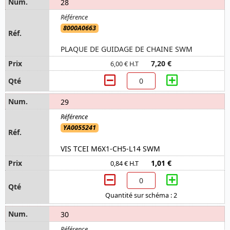
28
8000A0663
PLAQUE DE GUIDAGE DE CHAINE SWM
7,20 €
6,00 € H.T
29
YA0055241
VIS TCEI M6X1-CH5-L14 SWM
1,01 €
0,84 € H.T
Quantité sur schéma : 2
30