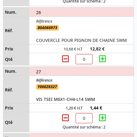
Quantité sur schéma : 2
26
80A066973
COUVERCLE POUR PIGNON DE CHAINE SWM
12,82 €
10,68 € H.T
27
Y00028327
VIS TSEI M6X1-CH4-L14 SWM
1,44 €
1,20 € H.T
Quantité sur schéma : 2