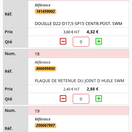
161459002
DOUILLE D22-D17,5-SP15 CENTR.POST. SWM
4,32 €
3,60 € H.T
18
800099850
PLAQUE DE RETENUE DU JOINT D HUILE SWM
2,88 €
2,40 € H.T
19
Z00067997