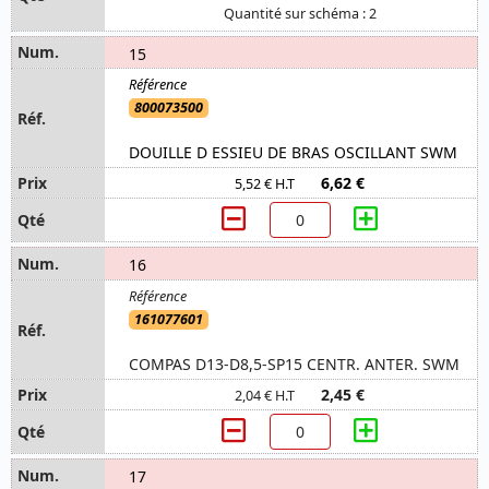
Quantité sur schéma : 2
15
800073500
DOUILLE D ESSIEU DE BRAS OSCILLANT SWM
6,62 €
5,52 € H.T
16
161077601
COMPAS D13-D8,5-SP15 CENTR. ANTER. SWM
2,45 €
2,04 € H.T
17