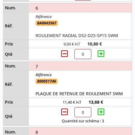
6
8A0043567
ROULEMENT RADIAL D52-D25-SP15 SWM
10,80 €
9,00 € H.T
7
800051746
PLAQUE DE RETENUE DE ROULEMENT SWM
13,68 €
11,40 € H.T
Quantité sur schéma : 3
8