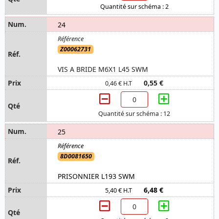
Quantité sur schéma : 2
24
Z00062731
VIS A BRIDE M6X1 L45 SWM
0,55 €
0,46 € H.T
Quantité sur schéma : 12
25
8D0081650
PRISONNIER L193 SWM
6,48 €
5,40 € H.T