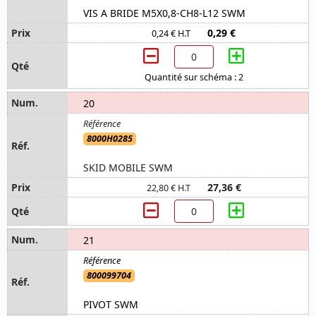
VIS A BRIDE M5X0,8-CH8-L12 SWM
0,29 €
0,24 € H.T
Quantité sur schéma : 2
20
8000H0285
SKID MOBILE SWM
27,36 €
22,80 € H.T
21
800099704
PIVOT SWM