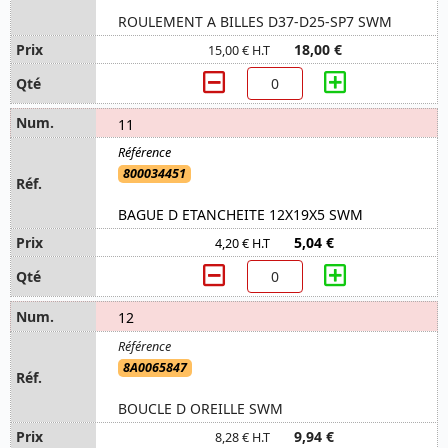
ROULEMENT A BILLES D37-D25-SP7 SWM
18,00 €
15,00 € H.T
11
800034451
BAGUE D ETANCHEITE 12X19X5 SWM
5,04 €
4,20 € H.T
12
8A0065847
BOUCLE D OREILLE SWM
9,94 €
8,28 € H.T