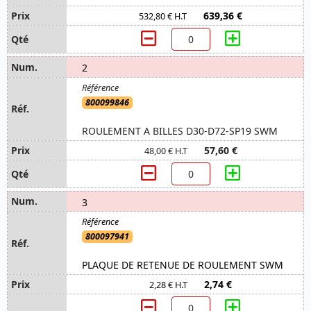
639,36 €
532,80 € H.T
2
800099846
ROULEMENT A BILLES D30-D72-SP19 SWM
57,60 €
48,00 € H.T
3
800097941
PLAQUE DE RETENUE DE ROULEMENT SWM
2,74 €
2,28 € H.T