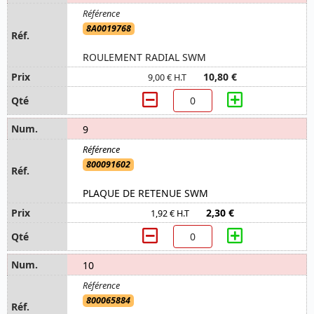
8A0019768
ROULEMENT RADIAL SWM
10,80 €
9,00 € H.T
9
800091602
PLAQUE DE RETENUE SWM
2,30 €
1,92 € H.T
10
800065884