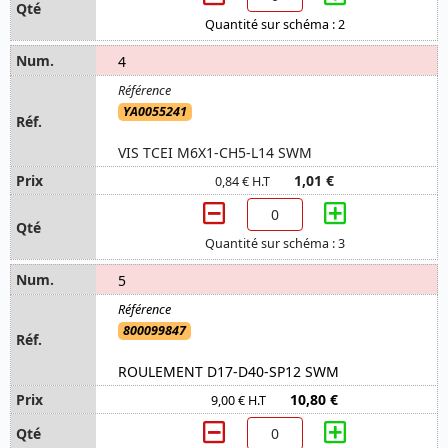
Quantité sur schéma : 2
4
YA0055241
VIS TCEI M6X1-CH5-L14 SWM
1,01 €
0,84 € H.T
Quantité sur schéma : 3
5
800099847
ROULEMENT D17-D40-SP12 SWM
10,80 €
9,00 € H.T