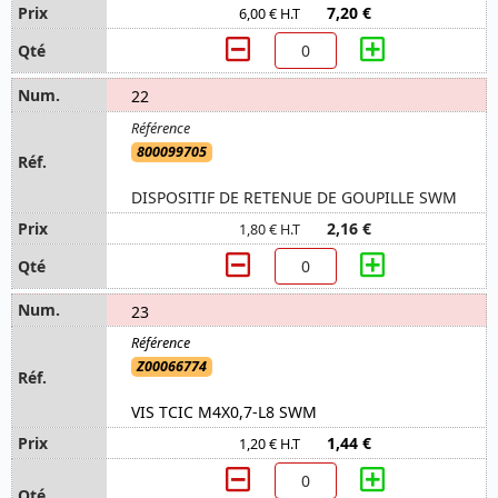
7,20 €
6,00 € H.T
22
800099705
DISPOSITIF DE RETENUE DE GOUPILLE SWM
2,16 €
1,80 € H.T
23
Z00066774
VIS TCIC M4X0,7-L8 SWM
1,44 €
1,20 € H.T