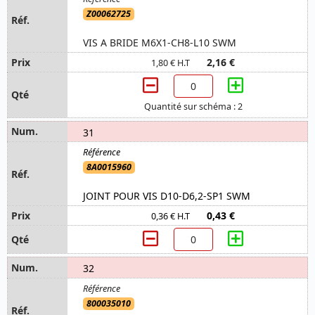
Z00062725
VIS A BRIDE M6X1-CH8-L10 SWM
2,16 €
1,80 € H.T
Quantité sur schéma : 2
31
8A0015960
JOINT POUR VIS D10-D6,2-SP1 SWM
0,43 €
0,36 € H.T
32
800035010