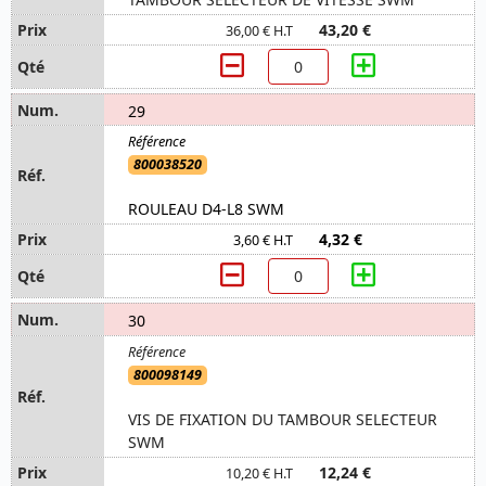
43,20 €
36,00 € H.T
29
800038520
ROULEAU D4-L8 SWM
4,32 €
3,60 € H.T
30
800098149
VIS DE FIXATION DU TAMBOUR SELECTEUR
SWM
12,24 €
10,20 € H.T