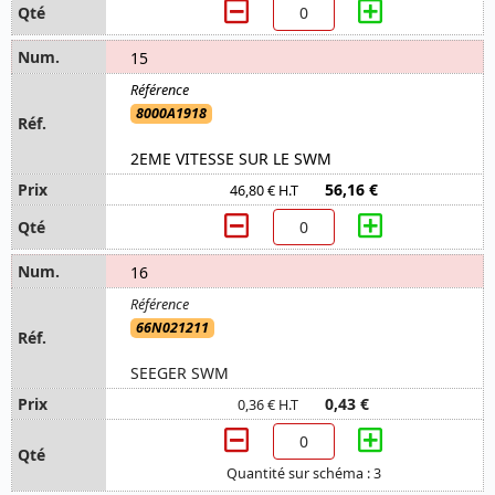
15
8000A1918
2EME VITESSE SUR LE SWM
56,16 €
46,80 € H.T
16
66N021211
SEEGER SWM
0,43 €
0,36 € H.T
Quantité sur schéma : 3