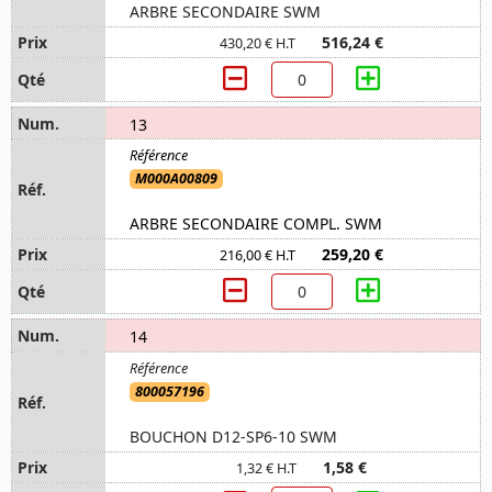
ARBRE SECONDAIRE SWM
516,24 €
430,20 € H.T
13
M000A00809
ARBRE SECONDAIRE COMPL. SWM
259,20 €
216,00 € H.T
14
800057196
BOUCHON D12-SP6-10 SWM
1,58 €
1,32 € H.T