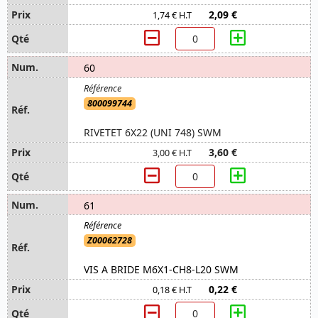
2,09 €
1,74 € H.T
60
800099744
RIVETET 6X22 (UNI 748) SWM
3,60 €
3,00 € H.T
61
Z00062728
VIS A BRIDE M6X1-CH8-L20 SWM
0,22 €
0,18 € H.T