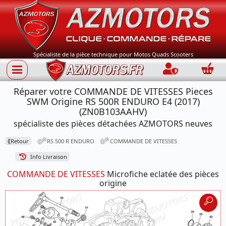
Spécialiste de la pièce technique pour Motos Quads Scooters
Connection
Panie
Réparer votre COMMANDE DE VITESSES Pieces
SWM Origine RS 500R ENDURO E4 (2017)
(ZN0B103AAHV)
spécialiste des pièces détachées AZMOTORS neuves
⟪
Retour
RS 500 R ENDURO
COMMANDE DE VITESSES
Info Livraison
COMMANDE DE VITESSES
Microfiche eclatée des pièces
origine