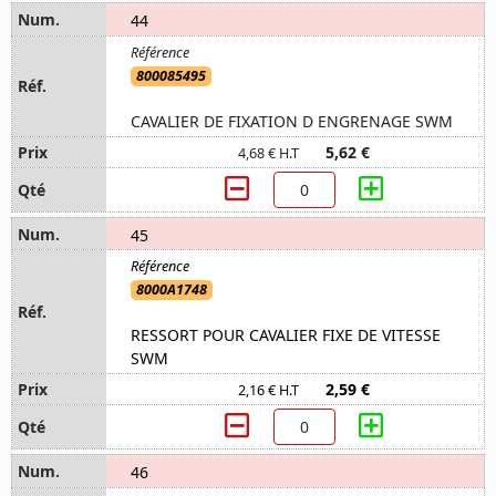
44
800085495
CAVALIER DE FIXATION D ENGRENAGE SWM
5,62 €
4,68 € H.T
45
8000A1748
RESSORT POUR CAVALIER FIXE DE VITESSE
SWM
2,59 €
2,16 € H.T
46