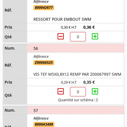
800042677
RESSORT POUR EMBOUT SWM
0,36 €
0,30 € H.T
56
Z00066525
VIS TEF M5X0,8X12 REMP PAR Z00067997 SWM
0,35 €
0,29 € H.T
Quantité sur schéma : 2
57
8000A3488