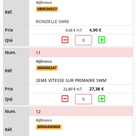
8B0036023
RONDELLE SWM
4,90 €
4,08 € H.T
11
800088247
2EME VITESSE SUR PRIMAIRE SWM
27,36 €
22,80 € H.T
12
M000A00808