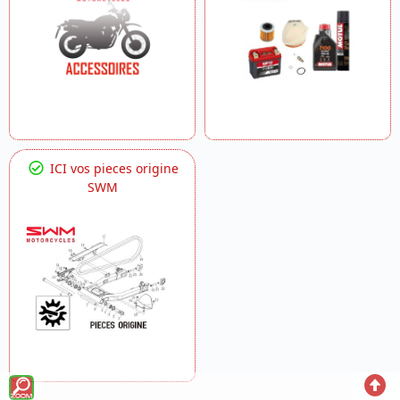
ICI vos pieces origine
SWM
Voir
Reto