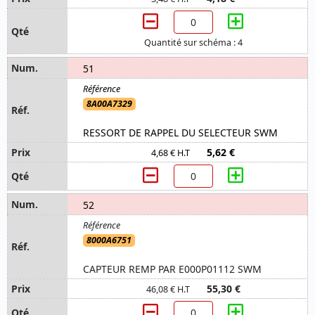
Quantité sur schéma : 4
51
8A00A7329
RESSORT DE RAPPEL DU SELECTEUR SWM
5,62 €
4,68 € H.T
52
8000A6751
CAPTEUR REMP PAR E000P01112 SWM
55,30 €
46,08 € H.T