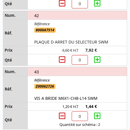
42
8000A7514
PLAQUE D ARRET DU SELECTEUR SWM
7,92 €
6,60 € H.T
43
Z00062726
VIS A BRIDE M6X1-CH8-L14 SWM
1,44 €
1,20 € H.T
Quantité sur schéma : 2