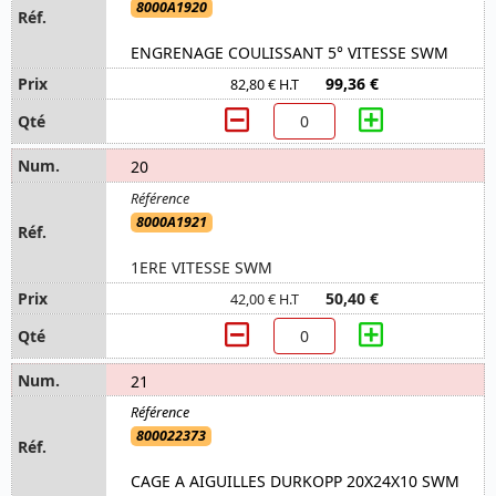
8000A1920
ENGRENAGE COULISSANT 5° VITESSE SWM
99,36 €
82,80 € H.T
20
8000A1921
1ERE VITESSE SWM
50,40 €
42,00 € H.T
21
800022373
CAGE A AIGUILLES DURKOPP 20X24X10 SWM