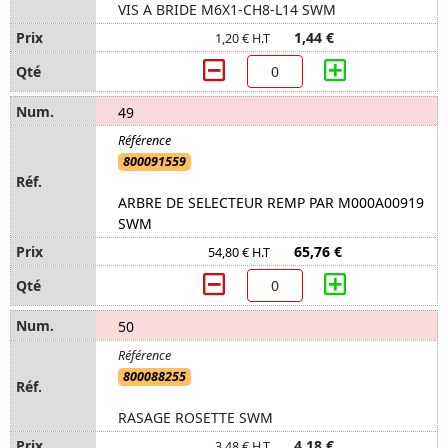
VIS A BRIDE M6X1-CH8-L14 SWM
1,44 €
1,20 € H.T
49
800091559
ARBRE DE SELECTEUR REMP PAR M000A00919
SWM
65,76 €
54,80 € H.T
50
800088255
RASAGE ROSETTE SWM
4,18 €
3,48 € H.T