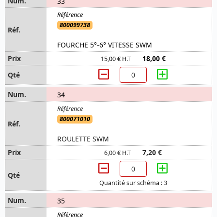
33
800099738
FOURCHE 5°-6° VITESSE SWM
18,00 €
15,00 € H.T
34
800071010
ROULETTE SWM
7,20 €
6,00 € H.T
Quantité sur schéma : 3
35