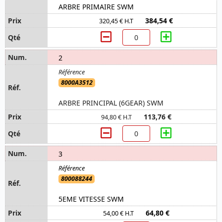
ARBRE PRIMAIRE SWM
384,54 €
320,45 € H.T
2
8000A3512
ARBRE PRINCIPAL (6GEAR) SWM
113,76 €
94,80 € H.T
3
800088244
5EME VITESSE SWM
64,80 €
54,00 € H.T