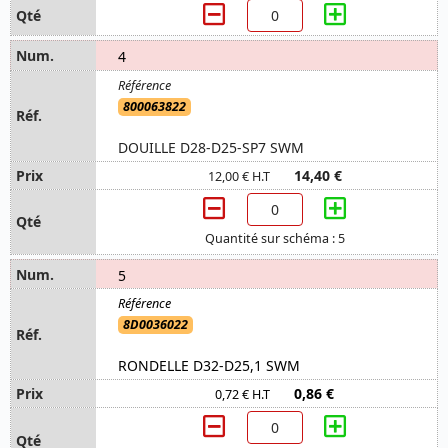
4
800063822
DOUILLE D28-D25-SP7 SWM
14,40 €
12,00 € H.T
Quantité sur schéma : 5
5
8D0036022
RONDELLE D32-D25,1 SWM
0,86 €
0,72 € H.T