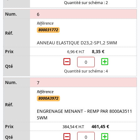
Quantité sur schéma : 2
6
800031772
ANNEAU ELASTIQUE D23,2-SP1,2 SWM
8,35 €
6,96 € H.T
Quantité sur schéma : 4
7
8000A3972
ENGRENAGE MENANT - REMP PAR 8000A3511
SWM
461,45 €
384,54 € H.T