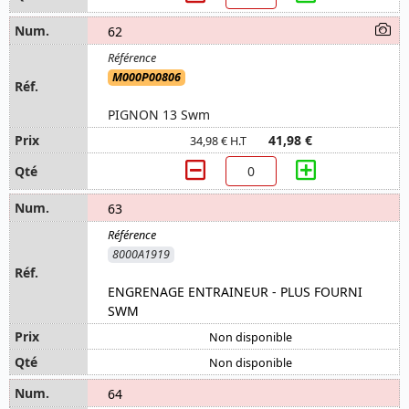
62
M000P00806
PIGNON 13 Swm
41,98 €
34,98 € H.T
63
8000A1919
ENGRENAGE ENTRAINEUR - PLUS FOURNI
SWM
Non disponible
Non disponible
64