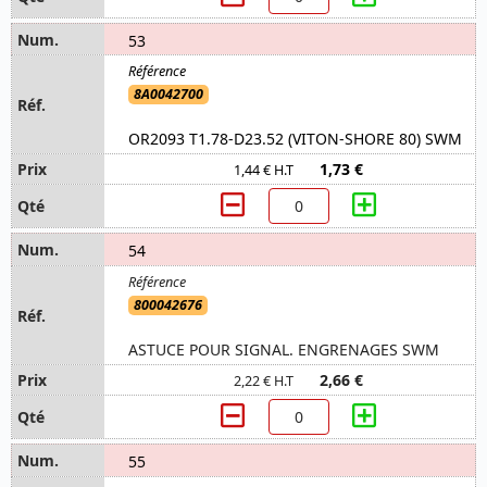
53
8A0042700
OR2093 T1.78-D23.52 (VITON-SHORE 80) SWM
1,73 €
1,44 € H.T
54
800042676
ASTUCE POUR SIGNAL. ENGRENAGES SWM
2,66 €
2,22 € H.T
55