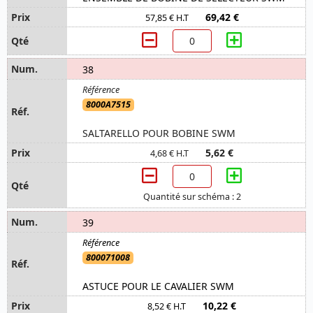
69,42 €
57,85 € H.T
38
8000A7515
SALTARELLO POUR BOBINE SWM
5,62 €
4,68 € H.T
Quantité sur schéma : 2
39
800071008
ASTUCE POUR LE CAVALIER SWM
10,22 €
8,52 € H.T