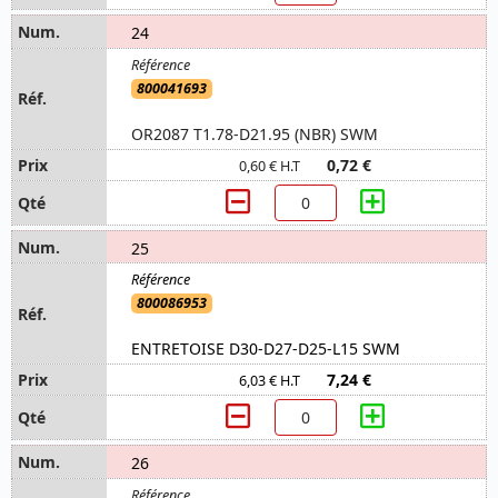
24
800041693
OR2087 T1.78-D21.95 (NBR) SWM
0,72 €
0,60 € H.T
25
800086953
ENTRETOISE D30-D27-D25-L15 SWM
7,24 €
6,03 € H.T
26