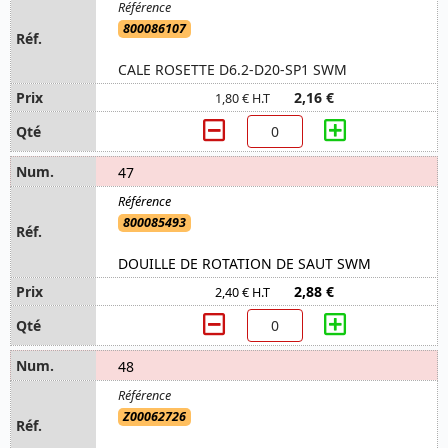
800086107
CALE ROSETTE D6.2-D20-SP1 SWM
2,16 €
1,80 € H.T
47
800085493
DOUILLE DE ROTATION DE SAUT SWM
2,88 €
2,40 € H.T
48
Z00062726