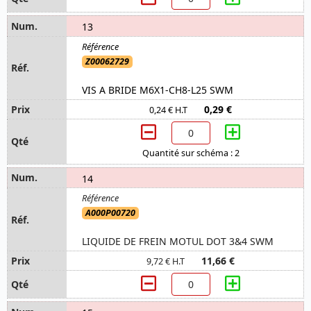
13
Z00062729
VIS A BRIDE M6X1-CH8-L25 SWM
0,29 €
0,24 € H.T
Quantité sur schéma : 2
14
A000P00720
LIQUIDE DE FREIN MOTUL DOT 3&4 SWM
11,66 €
9,72 € H.T