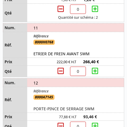
Quantité sur schéma : 2
11
8000H0768
ETRIER DE FREIN AVANT SWM
266,40 €
222,00 € H.T
12
8000A7145
PORTE-PINCE DE SERRAGE SWM
93,46 €
77,88 € H.T