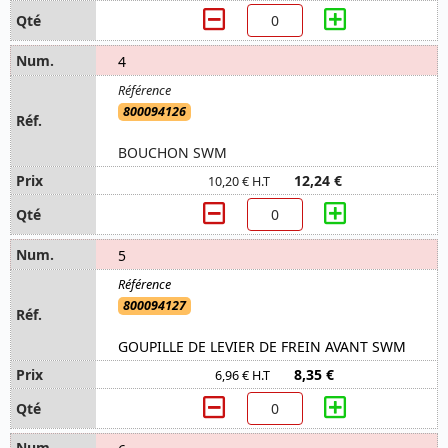
4
800094126
BOUCHON SWM
12,24 €
10,20 € H.T
5
800094127
GOUPILLE DE LEVIER DE FREIN AVANT SWM
8,35 €
6,96 € H.T