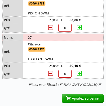
8000A1138
PISTON SWM
35,86 €
29,88 € H.T
27
8000A9350
FLOTTANT SWM
30,10 €
25,08 € H.T
Pièces pour l'éclaté : FREIN AVANT HYDRAULIQUE
Ajoutez au panier