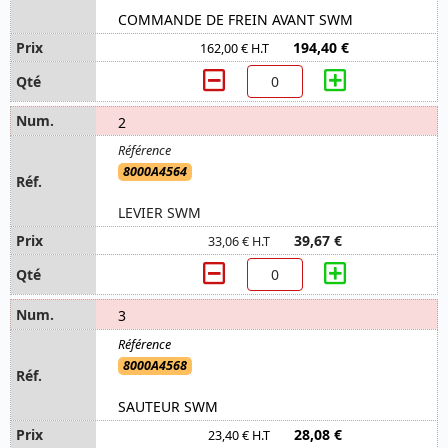
COMMANDE DE FREIN AVANT SWM
194,40 €
162,00 € H.T
2
8000A4564
LEVIER SWM
39,67 €
33,06 € H.T
3
8000A4568
SAUTEUR SWM
28,08 €
23,40 € H.T