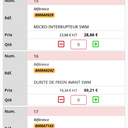
15
8000A0929
MICRO-INTERRUPTEUR SWM
28,66 €
23,88 € H.T
16
8A00A6242
DURITE DE FREIN AVANT SWM
89,21 €
74,34 € H.T
17
8000A7143