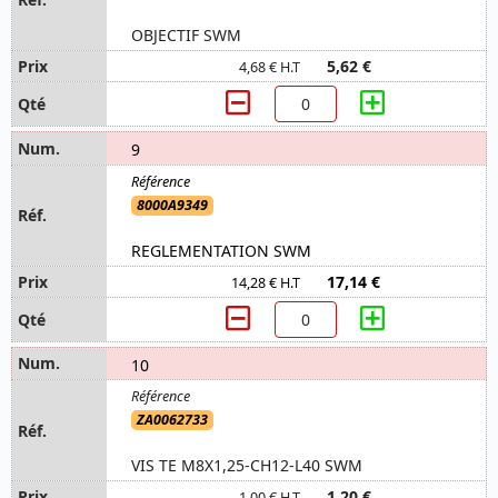
OBJECTIF SWM
5,62 €
4,68 € H.T
9
8000A9349
REGLEMENTATION SWM
17,14 €
14,28 € H.T
10
ZA0062733
VIS TE M8X1,25-CH12-L40 SWM
1,20 €
1,00 € H.T