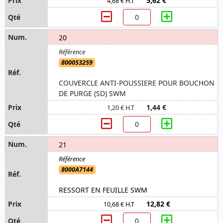
5,62 €
4,68 € H.T
20
800053259
COUVERCLE ANTI-POUSSIERE POUR BOUCHON
DE PURGE (SD) SWM
1,44 €
1,20 € H.T
21
8000A7144
RESSORT EN FEUILLE SWM
12,82 €
10,68 € H.T