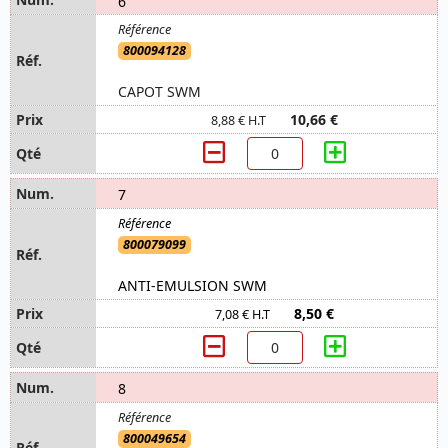
6
800094128
CAPOT SWM
10,66 €
8,88 € H.T
7
800079099
ANTI-EMULSION SWM
8,50 €
7,08 € H.T
8
800049654