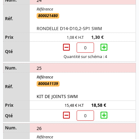
24
800021480
RONDELLE D14-D10,2-SP1 SWM
1,30 €
1,08 € H.T
Quantité sur schéma : 4
25
8000A1139
KIT DE JOINTS SWM
18,58 €
15,48 € H.T
26