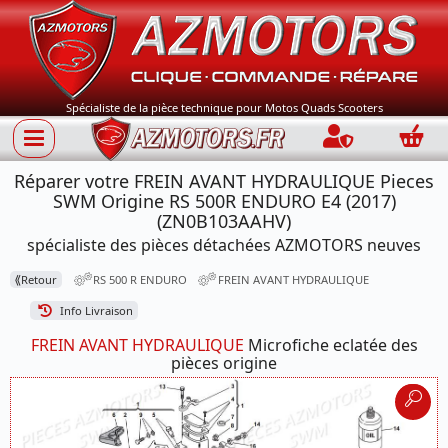
Spécialiste de la pièce technique pour Motos Quads Scooters
Connection
Panie
Réparer votre FREIN AVANT HYDRAULIQUE Pieces
SWM Origine RS 500R ENDURO E4 (2017)
(ZN0B103AAHV)
spécialiste des pièces détachées AZMOTORS neuves
⟪
Retour
RS 500 R ENDURO
FREIN AVANT HYDRAULIQUE
Info Livraison
FREIN AVANT HYDRAULIQUE
Microfiche eclatée des
pièces origine