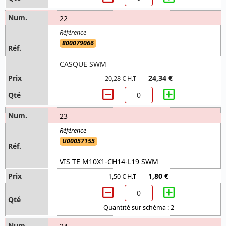
22
800079066
CASQUE SWM
24,34 €
20,28 € H.T
23
U00057155
VIS TE M10X1-CH14-L19 SWM
1,80 €
1,50 € H.T
Quantité sur schéma : 2