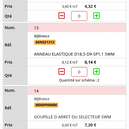
4,32 €
3,60 € H.T
13
66N021312
ANNEAU ELASTIQUE D18,5-D9-SP1,1 SWM
0,14 €
0,12 € H.T
Quantité sur schéma : 2
14
M000P00686
GOUPILLE D ARRET DU SELECTEUR SWM
7,20 €
6,00 € H.T