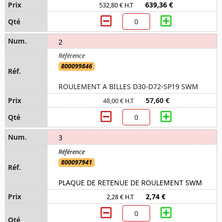
639,36 €
532,80 € H.T
2
800099846
ROULEMENT A BILLES D30-D72-SP19 SWM
57,60 €
48,00 € H.T
3
800097941
PLAQUE DE RETENUE DE ROULEMENT SWM
2,74 €
2,28 € H.T