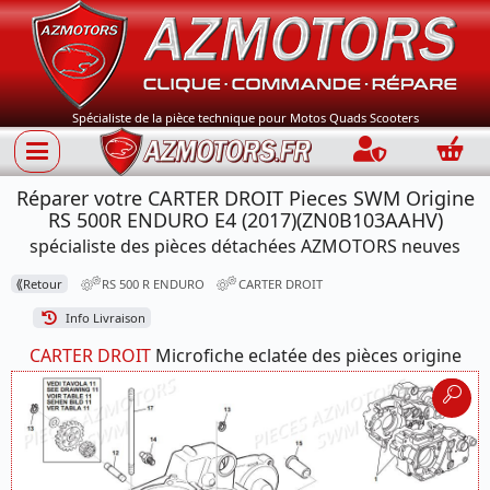
Spécialiste de la pièce technique pour Motos Quads Scooters
Connection
Panie
Réparer votre CARTER DROIT Pieces SWM Origine
RS 500R ENDURO E4 (2017)(ZN0B103AAHV)
spécialiste des pièces détachées AZMOTORS neuves
⟪
Retour
RS 500 R ENDURO
CARTER DROIT
Info Livraison
CARTER DROIT
Microfiche eclatée des pièces origine