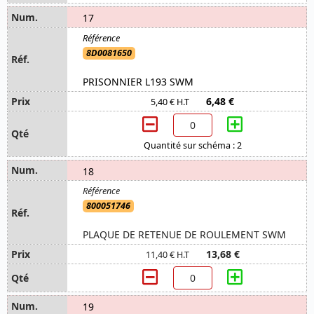
17
8D0081650
PRISONNIER L193 SWM
6,48 €
5,40 € H.T
Quantité sur schéma : 2
18
800051746
PLAQUE DE RETENUE DE ROULEMENT SWM
13,68 €
11,40 € H.T
19