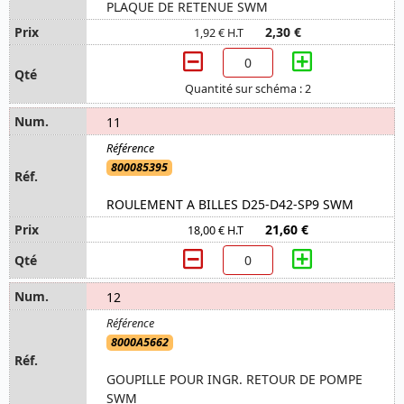
PLAQUE DE RETENUE SWM
2,30 €
1,92 € H.T
Quantité sur schéma : 2
11
800085395
ROULEMENT A BILLES D25-D42-SP9 SWM
21,60 €
18,00 € H.T
12
8000A5662
GOUPILLE POUR INGR. RETOUR DE POMPE
SWM