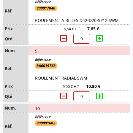
800017040
ROULEMENT A BILLES D42-D20-SP12 SWM
7,85 €
6,54 € H.T
9
8A0019768
ROULEMENT RADIAL SWM
10,80 €
9,00 € H.T
10
800091602