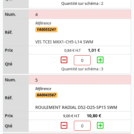
Quantité sur schéma : 2
4
YA0055241
VIS TCEI M6X1-CH5-L14 SWM
1,01 €
0,84 € H.T
Quantité sur schéma : 3
5
8A0043567
ROULEMENT RADIAL D52-D25-SP15 SWM
10,80 €
9,00 € H.T