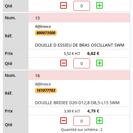
15
800073500
DOUILLE D ESSIEU DE BRAS OSCILLANT SWM
6,62 €
5,52 € H.T
16
161077703
DOUILLE BRIDEE D20-D12,8-D8,5-L15 SWM
4,79 €
3,99 € H.T
Quantité sur schéma : 2