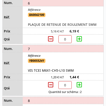
6
8A0042100
PLAQUE DE RETENUE DE ROULEMENT SWM
6,19 €
5,16 € H.T
7
YB0055241
VIS TCEI M6X1-CH5-L10 SWM
1,44 €
1,20 € H.T
Quantité sur schéma : 2
8