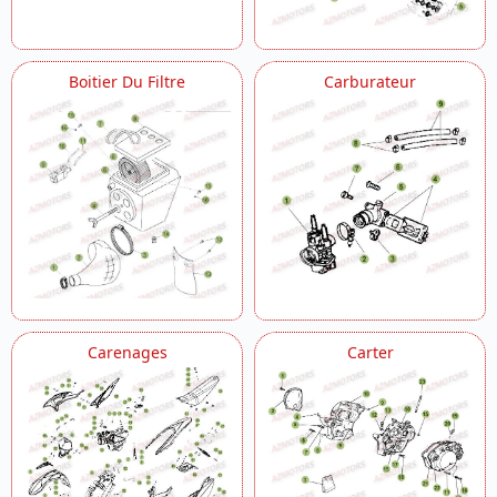
Boitier Du Filtre
Carburateur
Carenages
Carter