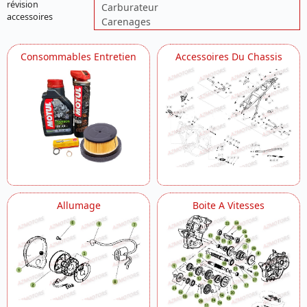
révision
Carburateur
accessoires
Carenages
Carter
Chassis
Consommables Entretien
Accessoires Du Chassis
Circuit De Lubrification
Commande Boite A Vitesses
Cylindre
Decorations
Echappement
Equipement Electrique
Fourche
Freins
Guidon
Kick Starter
Allumage
Boite A Vitesses
Pompe A Eau
Radiateur
Roue Arriere
Roue Avant
Suspension Arriere
Transmission
Vilebrequin