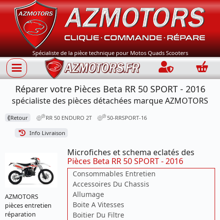
Spécialiste de la pièce technique pour Motos Quads Scooters
Connection
Panie
Réparer votre Pièces Beta RR 50 SPORT - 2016
spécialiste des pièces détachées marque AZMOTORS
⟪
Retour
RR 50 ENDURO 2T
50-RRSPORT-16
Info Livraison
Microfiches et schema eclatés des
Pièces Beta RR 50 SPORT - 2016
Consommables Entretien
Accessoires Du Chassis
Allumage
AZMOTORS
Boite A Vitesses
pièces entretien
Boitier Du Filtre
réparation