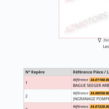
Zoo
Les
N° Repère
Référence Pièce / L
Référence
34.01160.0
1
BAGUE SEEGER ARB
Référence
34.00550.0
2
)NGRANAGE POMPE
Référence
34.01520.0