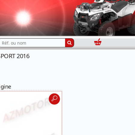
Panier
echercher...
 SPORT 2016
igine