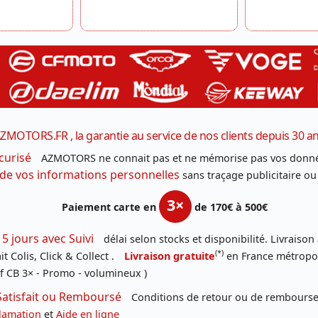
ZMOTORS.FR , la garantie au service de nos clients depuis 30 a
curisé
AZMOTORS ne connait pas et ne mémorise pas vos donné
 de vos informations personnelles
sans traçage publicitaire ou
3×
Paiement carte en
de 170€ à 500€
 5 jours avec Suivi
délai selon stocks et disponibilité. Livraison
(*)
t Colis, Click & Collect .
Livraison gratuite
en France métropoli
f CB 3× - Promo - volumineux )
Satisfait ou Remboursé
Conditions de retour ou de remboursem
lamation
et
Aide en ligne