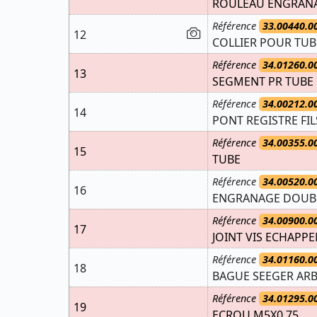
ROULEAU ENGRANAG
Référence
33.00440.0
12
COLLIER POUR TUB
Référence
34.01260.0
13
SEGMENT PR TUBE E
Référence
34.00212.0
14
PONT REGISTRE F
Référence
34.00355.0
15
TUBE
Référence
34.00520.0
16
ENGRANAGE DOUBLE
Référence
34.00900.0
17
JOINT VIS ECHAPP
Référence
34.01160.0
18
BAGUE SEEGER ARB
Référence
34.01295.0
19
ECROU M5X0,75