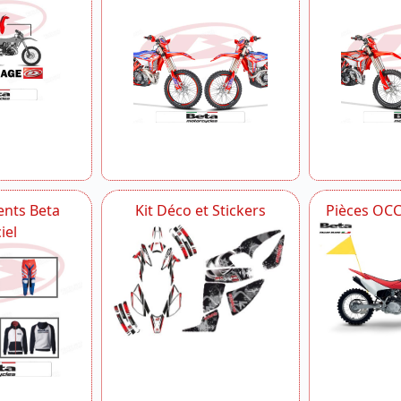
nts Beta
Kit Déco et Stickers
Pièces OC
iel