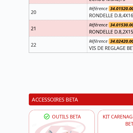
Référence
34.01520.0
20
RONDELLE D.8,4X16 E
Référence
34.01530.0
21
RONDELLE D.8,2X15X
Référence
34.02420.0
22
VIS DE REGLAGE BE
ACCESSOIRES BETA
OUTILS BETA
KIT CARENAG
BE