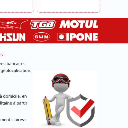
ns
es bancaires.
 géolocalisation.
 à domicile, en
taine à partir
ent claires :