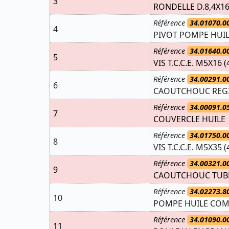
3
RONDELLE D.8,4X16 E
Référence
34.01070.0
4
PIVOT POMPE HUI
Référence
34.01640.0
5
VIS T.C.C.E. M5X16 (
Référence
34.00291.0
6
CAOUTCHOUC REGI
Référence
34.00091.0
7
COUVERCLE HUILE
Référence
34.01750.0
8
VIS T.C.C.E. M5X35 (
Référence
34.00321.0
9
CAOUTCHOUC TUBE
Référence
34.02273.8
10
POMPE HUILE COM
Référence
34.01090.0
11