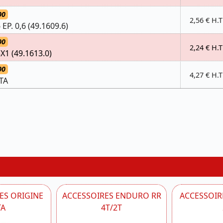
00
2,56 € H.T
P. 0,6 (49.1609.6)
00
2,24 € H.T
1 (49.1613.0)
00
4,27 € H.T
TA
ES ORIGINE
ACCESSOIRES ENDURO RR
ACCESSOIRE
TA
4T/2T