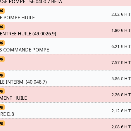
E POMPE - 56.0400.7 BETA
00
2,62 € H.T
E POMPE HUILE
00
1,80 € H.T
NTREE HUILE (49.0026.9)
00
6,21 € H.T
ILS COMMANDE POMPE
00
7,57 € H.T
00
5,86 € H.T
 INTERM. (40.048.7)
00
2,26 € H.T
EMENT HUILE
00
2,12 € H.T
RE D.8
00
2,08 € H.T