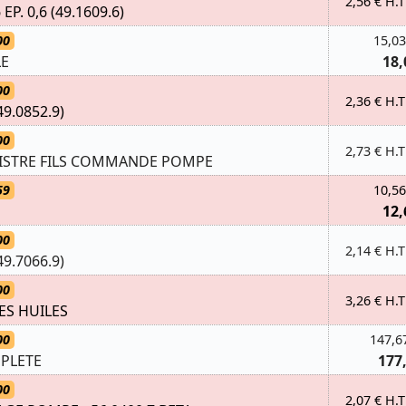
2,56 € H.T
P. 0,6 (49.1609.6)
00
15,03
LE
18,
00
2,36 € H.T
49.0852.9)
00
2,73 € H.T
STRE FILS COMMANDE POMPE
59
10,56
12,
00
2,14 € H.T
49.7066.9)
00
3,26 € H.T
S HUILES
00
147,6
PLETE
177
00
2,07 € H.T