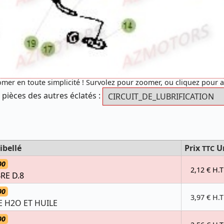
mer en toute simplicité ! Survolez pour zoomer, ou cliquez pour 
 pièces des autres éclatés :
ibellé
Prix
U
TTC
00
2,12 € H.T
RE D.8
00
3,97 € H.T
 H2O ET HUILE
00