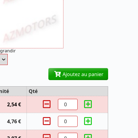
agrandir
Ajoutez au panier
nité
Qté
2,54 €
4,76 €