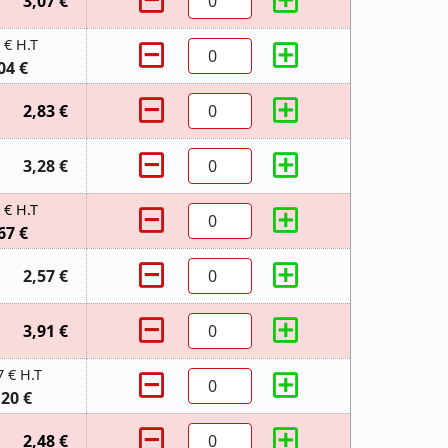
3,07 €
 € H.T
04 €
2,83 €
3,28 €
 € H.T
67 €
2,57 €
3,91 €
7 € H.T
,20 €
2,48 €