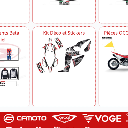
nts Beta
Kit Déco et Stickers
Pièces OC
iel