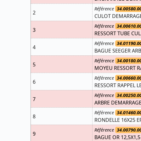
Référence
34.00580.0
2
CULOT DEMARRAGE 
Référence
34.00610.0
3
RESSORT TUBE CU
Référence
34.01190.0
4
BAGUE SEEGER ARBR
Référence
34.00180.0
5
MOYEU RESSORT RA
Référence
34.00660.0
6
RESSORT RAPPEL L
Référence
34.00250.0
7
ARBRE DEMARRAGE 
Référence
34.01460.0
8
RONDELLE 16X25 EP
Référence
34.00790.0
9
BAGUE OR 12,5X1,5