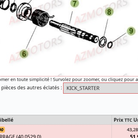
mer en toute simplicité ! Survolez pour zoomer, ou cliquez pour 
 pièces des autres éclatés :
ibellé
Prix
U
TTC
00
43,28
AGE (40.0529.0)
51,