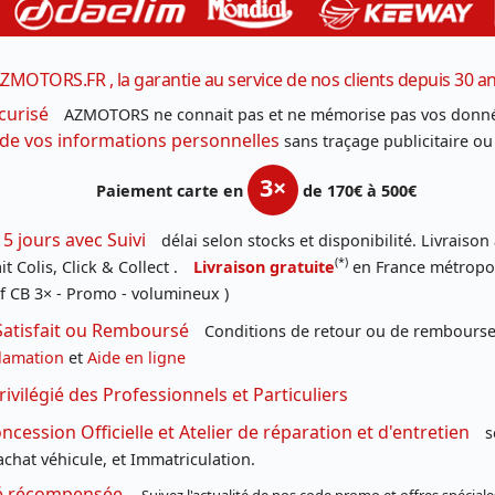
ZMOTORS.FR , la garantie au service de nos clients depuis 30 a
curisé
AZMOTORS ne connait pas et ne mémorise pas vos donné
 de vos informations personnelles
sans traçage publicitaire ou
3×
Paiement carte en
de 170€ à 500€
 5 jours avec Suivi
délai selon stocks et disponibilité. Livraison
(*)
t Colis, Click & Collect .
Livraison gratuite
en France métropoli
f CB 3× - Promo - volumineux )
Satisfait ou Remboursé
Conditions de retour ou de remboursem
lamation
et
Aide en ligne
rivilégié des Professionnels et Particuliers
cession Officielle et Atelier de réparation et d'entretien
s
chat véhicule, et Immatriculation.
té récompensée.
Suivez l'actualité de nos code promo et offres spéciale