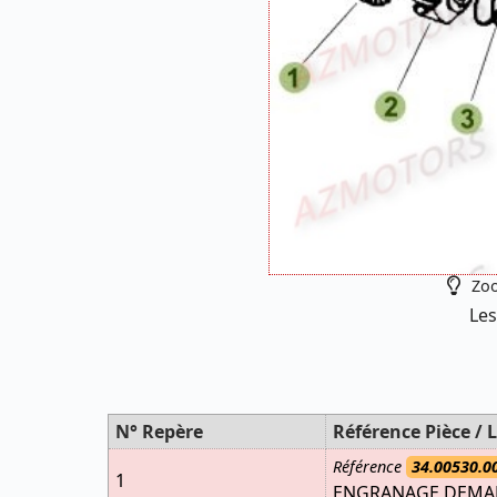
Zoo
Les
N° Repère
Référence Pièce / L
Référence
34.00530.0
1
ENGRANAGE DEMARR