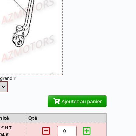
agrandir
Ajoutez au panier
nité
Qté
 € H.T
94 €