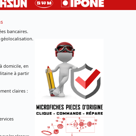
ns
es bancaires.
 géolocalisation.
 à domicile, en
taine à partir
ent claires :
ervices
s sur les réseaux