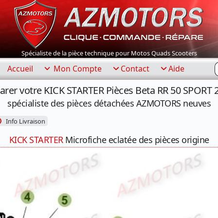
Spécialiste de la pièce technique pour Motos Quads Scooters
R
Accueil
Mon Compte
Contact
Aide
arer votre KICK STARTER Pièces Beta RR 50 SPORT 
spécialiste des pièces détachées AZMOTORS neuves
Info Livraison
KICK STARTER
Microfiche eclatée des pièces origine