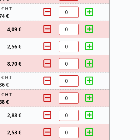
 € H.T
74 €
4,09 €
2,56 €
8,70 €
 € H.T
86 €
 € H.T
38 €
2,88 €
2,53 €