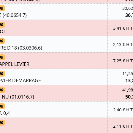
00
30,62
(40.0654.7)
36,
00
3,41 € H.T
LOT
00
2,13 € H.T
E D.18 (03.0306.6)
00
7,25 € H.T
PPEL LEVIER
00
11,55
EVIER DEMARRAGE
13,
00
41,98
NU (01.0116.7)
50,
00
2,40 € H.T
. 0,4
00
2,11 € H.T