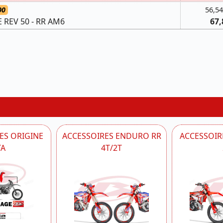
00
56,54
REV 50 - RR AM6
67,
ES ORIGINE
ACCESSOIRES ENDURO RR
ACCESSOIRE
TA
4T/2T