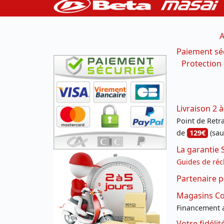
A
Paiement sé
Protection
Livraison 2 à
Point de Retrai
de
129€
(sau
La garantie 
Guides de réc
Partenaire p
Magasins Con
Financement a
Votre fidéli