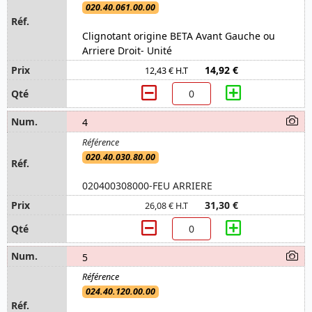
020.40.061.00.00
Clignotant origine BETA Avant Gauche ou
Arriere Droit- Unité
14,92 €
12,43 € H.T
4
020.40.030.80.00
020400308000-FEU ARRIERE
31,30 €
26,08 € H.T
5
024.40.120.00.00