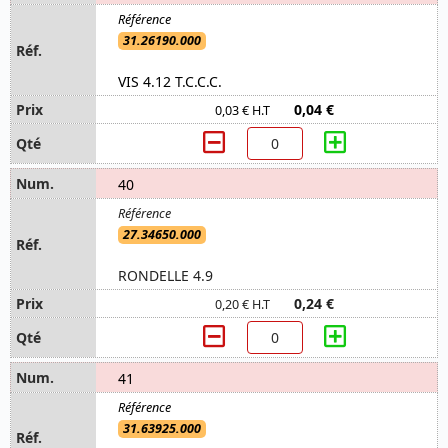
31.26190.000
VIS 4.12 T.C.C.C.
0,04 €
0,03 € H.T
40
27.34650.000
RONDELLE 4.9
0,24 €
0,20 € H.T
41
31.63925.000