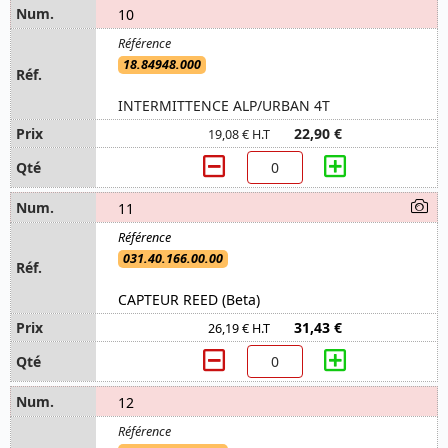
10
18.84948.000
INTERMITTENCE ALP/URBAN 4T
22,90 €
19,08 € H.T
11
031.40.166.00.00
CAPTEUR REED (Beta)
31,43 €
26,19 € H.T
12