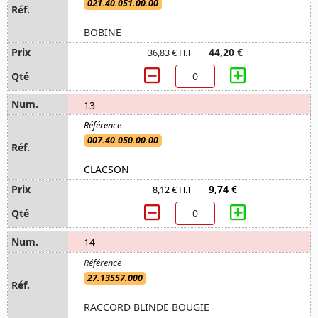
021.40.051.00.00
BOBINE
44,20 €
36,83 € H.T
13
007.40.050.00.00
CLACSON
9,74 €
8,12 € H.T
14
27.13557.000
RACCORD BLINDE BOUGIE