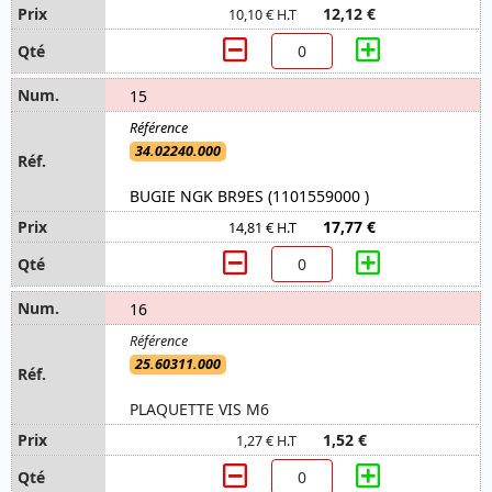
12,12 €
10,10 € H.T
15
34.02240.000
BUGIE NGK BR9ES (1101559000 )
17,77 €
14,81 € H.T
16
25.60311.000
PLAQUETTE VIS M6
1,52 €
1,27 € H.T