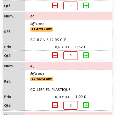
44
11.47015.000
BOULON 6.12 RS CLE
0,52 €
0,43 € H.T
45
15.14264.000
COLLIER EN PLASTIQUE
1,09 €
0,91 € H.T