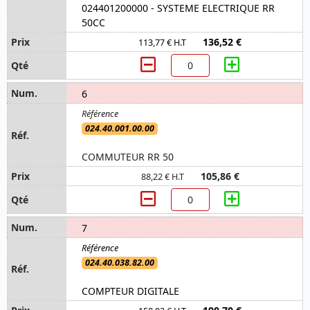
024401200000 - SYSTEME ELECTRIQUE RR
50CC
136,52 €
113,77 € H.T
6
024.40.001.00.00
COMMUTEUR RR 50
105,86 €
88,22 € H.T
7
024.40.038.82.00
COMPTEUR DIGITALE