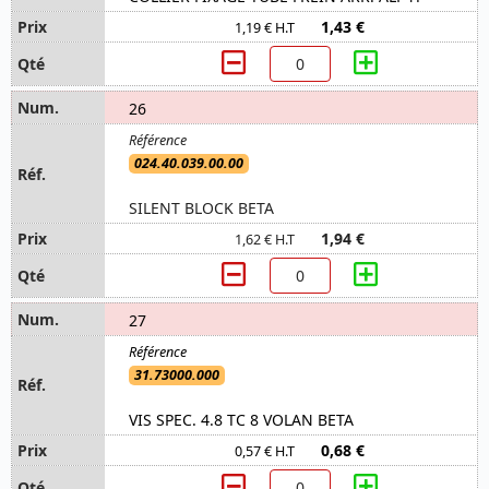
1,43 €
1,19 € H.T
26
024.40.039.00.00
SILENT BLOCK BETA
1,94 €
1,62 € H.T
27
31.73000.000
VIS SPEC. 4.8 TC 8 VOLAN BETA
0,68 €
0,57 € H.T