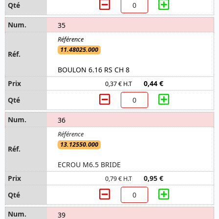
35
11.48025.000
BOULON 6.16 RS CH 8
0,44 €
0,37 € H.T
36
13.12550.000
ECROU M6.5 BRIDE
0,95 €
0,79 € H.T
39