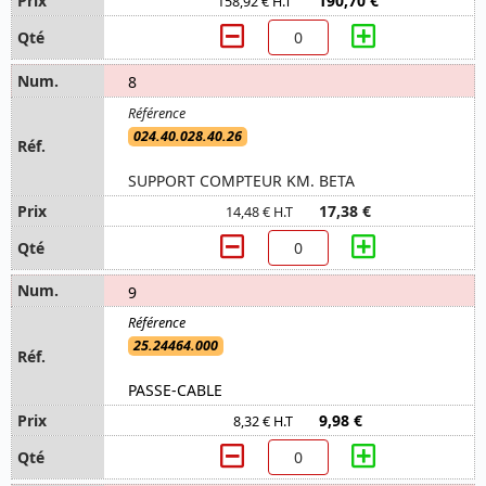
190,70 €
158,92 € H.T
8
024.40.028.40.26
SUPPORT COMPTEUR KM. BETA
17,38 €
14,48 € H.T
9
25.24464.000
PASSE-CABLE
9,98 €
8,32 € H.T