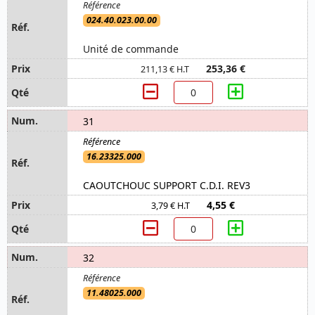
024.40.023.00.00
Unité de commande
253,36 €
211,13 € H.T
31
16.23325.000
CAOUTCHOUC SUPPORT C.D.I. REV3
4,55 €
3,79 € H.T
32
11.48025.000