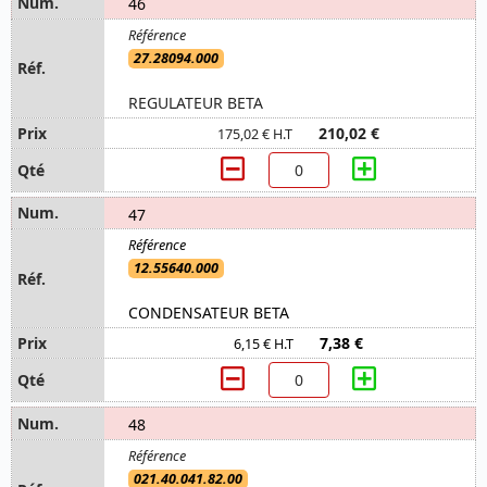
46
27.28094.000
REGULATEUR BETA
210,02 €
175,02 € H.T
47
12.55640.000
CONDENSATEUR BETA
7,38 €
6,15 € H.T
48
021.40.041.82.00