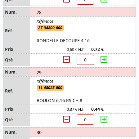
28
27.34800.000
RONDELLE DECOUPE 4.16
0,72 €
0,60 € H.T
29
11.48025.000
BOULON 6.16 RS CH 8
0,44 €
0,37 € H.T
30