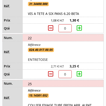
31.34400.000
VIS A TETE A SIX PANS 6.20 BETA
1,30 €
1,08 € H.T
22
024.40.017.00.05
ENTRETOISE
3,25 €
2,71 € H.T
25
15.14301.052
COLLIER FIXAGE TUBE FREIN ARR. ALP4T