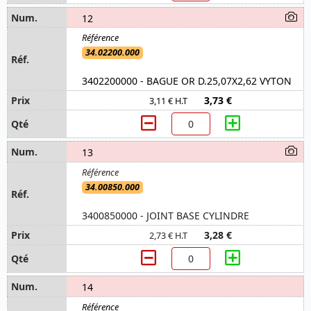
12
34.02200.000
3402200000 - BAGUE OR D.25,07X2,62 VYTON
3,73 €
3,11 € H.T
13
34.00850.000
3400850000 - JOINT BASE CYLINDRE
3,28 €
2,73 € H.T
14