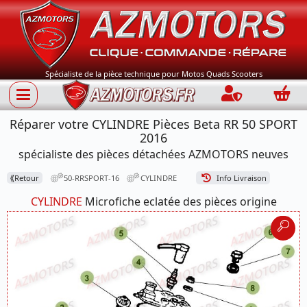
Spécialiste de la pièce technique pour Motos Quads Scooters
Connection
Panie
Réparer votre CYLINDRE Pièces Beta RR 50 SPORT
2016
spécialiste des pièces détachées AZMOTORS neuves
⟪
Retour
50-RRSPORT-16
CYLINDRE
Info Livraison
CYLINDRE
Microfiche eclatée des pièces origine