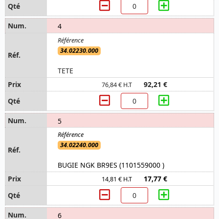
4
34.02230.000
TETE
92,21 €
76,84 € H.T
5
34.02240.000
BUGIE NGK BR9ES (1101559000 )
17,77 €
14,81 € H.T
6