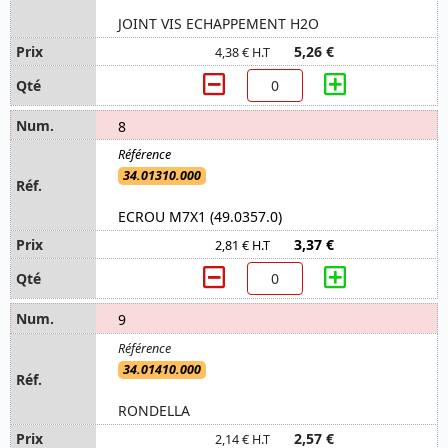
JOINT VIS ECHAPPEMENT H2O
5,26 €
4,38 € H.T
8
34.01310.000
ECROU M7X1 (49.0357.0)
3,37 €
2,81 € H.T
9
34.01410.000
RONDELLA
2,57 €
2,14 € H.T