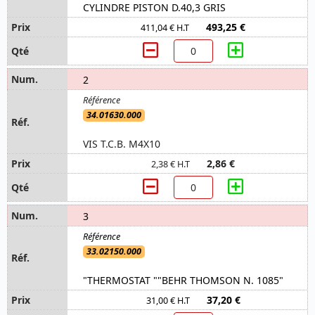
CYLINDRE PISTON D.40,3 GRIS
493,25 €
411,04 € H.T
2
34.01630.000
VIS T.C.B. M4X10
2,86 €
2,38 € H.T
3
33.02150.000
"THERMOSTAT ""BEHR THOMSON N. 1085"
37,20 €
31,00 € H.T