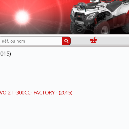
Panier
echercher...
2015)
VO 2T -300CC- FACTORY - (2015)