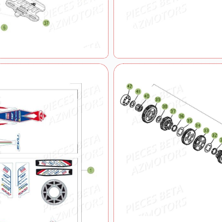
Systeme Electrique
Vilebrequin Piston Cylindre