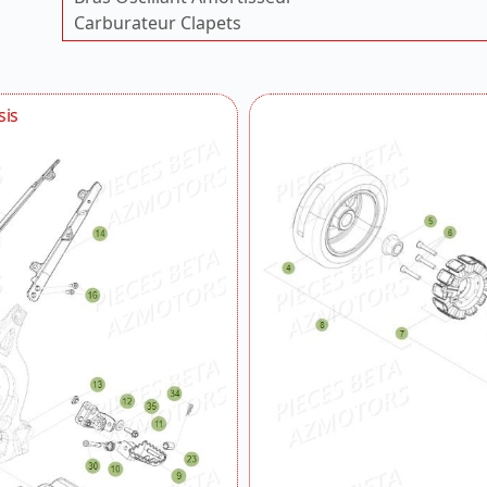
Carburateur Clapets
Carburateur Detail
Carenages Evo
Carter Embrayage
sis
Chassis
Echappement
Embrayage
Filtre A Air
Fourche
Freins Selecteur De Frein
Guidon Commandes
Kick Starter
Outillages Special
Pompe A Eau
Radiateur
Roue Arriere
Roue Avant
Selecteur De Vitesses