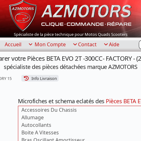
Spécialiste de la pièce technique pour Motos Quads Scooters
R
Accueil
Mon Compte
Contact
Aide
rer votre Pièces BETA EVO 2T -300CC- FACTORY - (
spécialiste des pièces détachées marque AZMOTORS
ORY 15
Info Livraison
Microfiches et schema eclatés des
Pièces BETA E
Accessoires Du Chassis
Allumage
Autocollants
Boite A Vitesses
Bras Oscillant Amortisseur