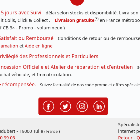
 5 jours avec Suivi
délai selon stocks et disponibilité. Livraison
(*)
t Colis, Click & Collect .
Livraison gratuite
en France métropoli
f CB 3× - Promo - volumineux )
Satisfait ou Remboursé
Conditions de retour ou de remboursem
lamation
et
Aide en ligne
rivilégié des Professionnels et Particuliers
cession Officielle et Atelier de réparation et d'entretien
s
chat véhicule, et Immatriculation.
té récompensée.
Suivez l'actualité de nos code promo et offres spéciale
Spécialist
dubert - 19000 Tulle
internet p
( France )
20 99 03
Retour - 