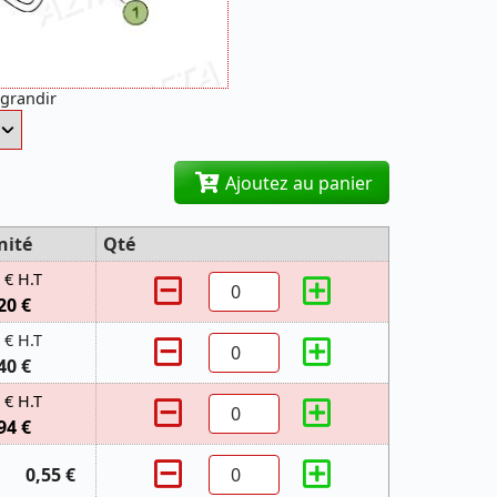
agrandir
Ajoutez au panier
nité
Qté
 € H.T
20 €
 € H.T
40 €
 € H.T
94 €
0,55 €