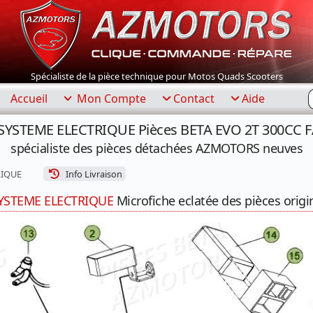
Spécialiste de la pièce technique pour Motos Quads Scooters
R
Accueil
Mon Compte
Contact
Aide
 SYSTEME ELECTRIQUE Pièces BETA EVO 2T 300CC 
spécialiste des pièces détachées AZMOTORS neuves
RIQUE
Info Livraison
YSTEME ELECTRIQUE
Microfiche eclatée des pièces origi