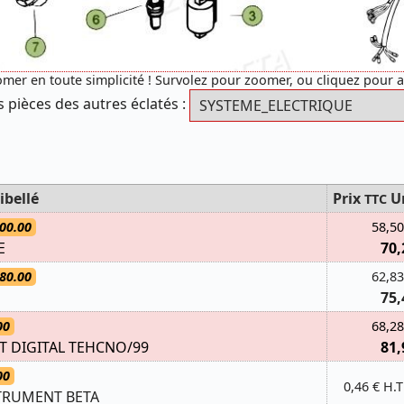
mer en toute simplicité ! Survolez pour zoomer, ou cliquez pour 
s pièces des autres éclatés :
ibellé
Prix
U
TTC
00.00
58,50
E
70,
80.00
62,83
75,
00
68,28
T DIGITAL TEHCNO/99
81,
00
0,46 € H.T
TRUMENT BETA