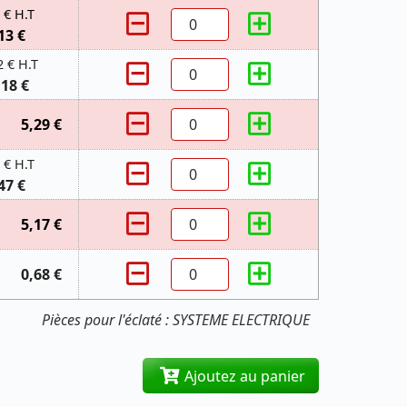
 € H.T
13 €
2 € H.T
,18 €
5,29 €
 € H.T
47 €
5,17 €
0,68 €
Pièces pour l'éclaté : SYSTEME ELECTRIQUE
Ajoutez au panier