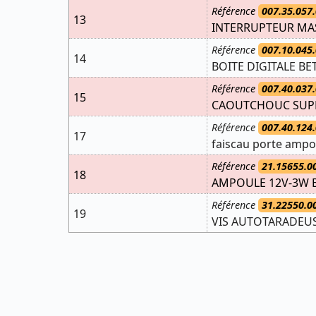
Référence
007.35.057.
13
INTERRUPTEUR MA
Référence
007.10.045.
14
BOITE DIGITALE BE
Référence
007.40.037.
15
CAOUTCHOUC SUPPO
Référence
007.40.124.
17
faiscau porte ampou
Référence
21.15655.0
18
AMPOULE 12V-3W 
Référence
31.22550.0
19
VIS AUTOTARADEUSE 