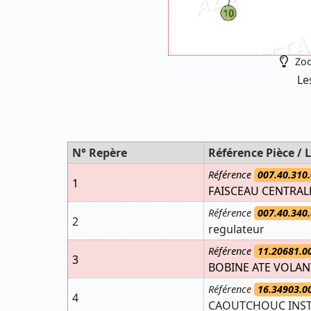
Zoo
Le
N° Repère
Référence Pièce / L
Référence
007.40.310.
1
FAISCEAU CENTRAL
Référence
007.40.340.
2
regulateur
Référence
11.20681.0
3
BOBINE ATE VOLAN
Référence
16.34903.0
4
CAOUTCHOUC INS