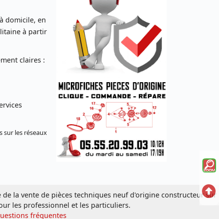
 à domicile, en
taine à partir
ent claires :
ervices
s sur les réseaux
Voi
la
Ret
e de la vente de pièces techniques neuf d'origine constructeur sur
mi
our les professionnel et les particuliers.
en
sc
Questions fréquentes