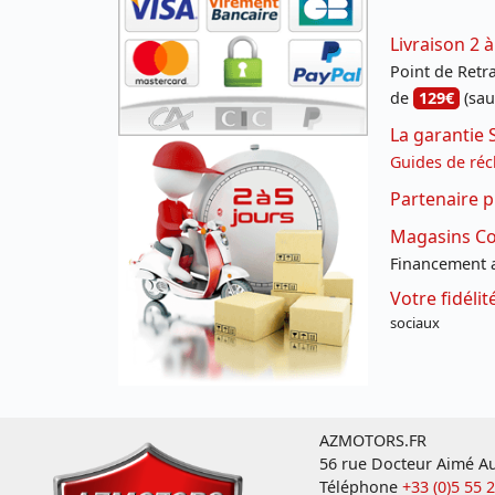
Livraison 2 à
Point de Retrai
de
129€
(sau
La garantie 
Guides de réc
Partenaire p
Magasins Con
Financement a
Votre fidéli
sociaux
AZMOTORS.FR
56 rue Docteur Aimé Au
Téléphone
+33 (0)5 55 