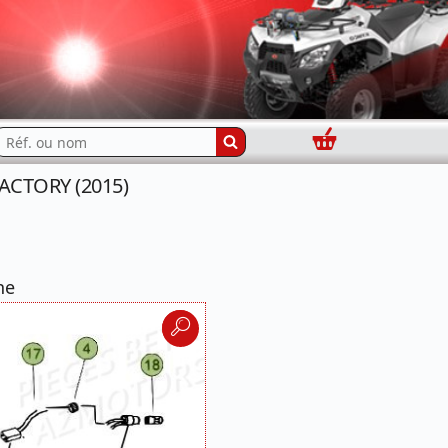
Panier
echercher...
FACTORY (2015)
ne