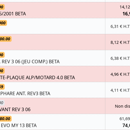
00
14,12
5/2001 BETA
16,
000
6,31 € H.T
00.00
8,12 € H.T
00
6,38 € H.T
REV 3 06 (JEU COMP.) BETA
00
4,96 € H.T
E-PLAQUE ALP/MOTARD 4.0 BETA
59
4,11 € H.T
HARE ANT. REV3 BETA
00
Non di
ANT REV 3 06
80.00
61,69
 EVO MY 13 BETA
74,