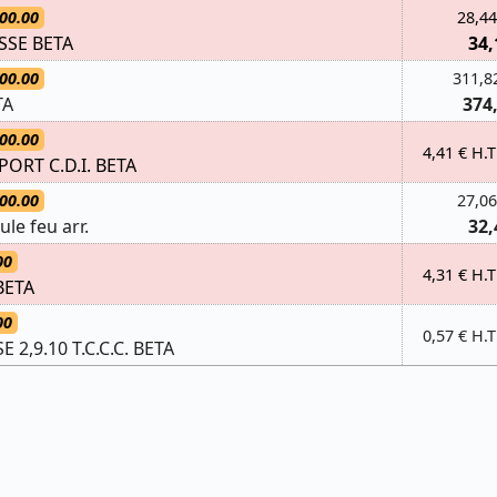
00.00
28,44
SSE BETA
34,
00.00
311,8
TA
374
00.00
4,41 € H.T
RT C.D.I. BETA
00.00
27,06
le feu arr.
32,
00
4,31 € H.T
BETA
00
0,57 € H.T
2,9.10 T.C.C.C. BETA