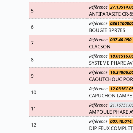
Référence
27.13514.0
5
ANTIPARASITE CR-6
Référence
036110000
6
BOUGIE BPR7ES
Référence
007.40.050.
7
CLACSON
Référence
18.01516.0
8
SYSTEME PHARE AV. 
Référence
16.34906.0
9
CAOUTCHOUC PORT
Référence
12.03161.0
10
CAPUCHON LAMPE P
Référence
21.16751.0
11
AMPOULE PHARE AV
Référence
007.40.014.
12
DIP FEUX COMPLET