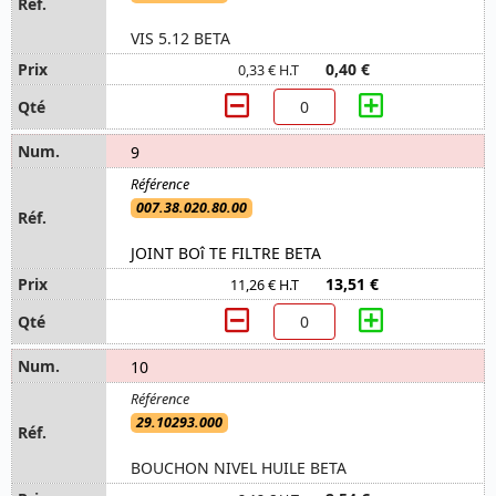
VIS 5.12 BETA
0,40 €
0,33 € H.T
9
007.38.020.80.00
JOINT BOî TE FILTRE BETA
13,51 €
11,26 € H.T
10
29.10293.000
BOUCHON NIVEL HUILE BETA