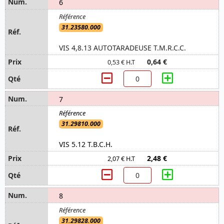
6
31.23580.000
VIS 4,8.13 AUTOTARADEUSE T.M.R.C.C.
0,64 €
0,53 € H.T
7
31.29810.000
VIS 5.12 T.B.C.H.
2,48 €
2,07 € H.T
8
31.29828.000