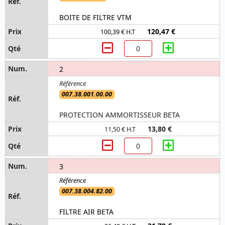
BOITE DE FILTRE VTM
120,47 €
100,39 € H.T
2
007.38.001.00.00
PROTECTION AMMORTISSEUR BETA
13,80 €
11,50 € H.T
3
007.38.004.82.00
FILTRE AIR BETA