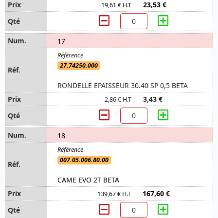
23,53 €
19,61 € H.T
17
27.74250.000
RONDELLE EPAISSEUR 30.40 SP 0,5 BETA
3,43 €
2,86 € H.T
18
007.05.006.80.00
CAME EVO 2T BETA
167,60 €
139,67 € H.T