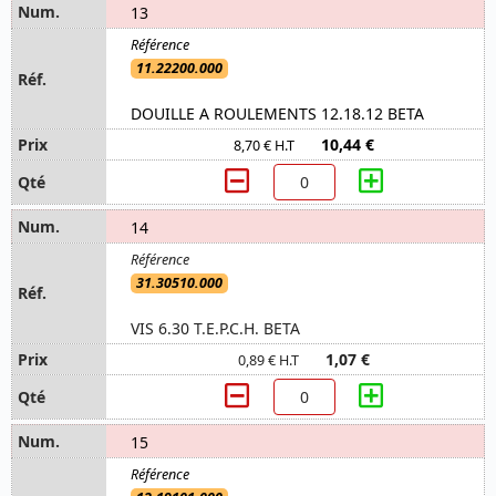
13
11.22200.000
DOUILLE A ROULEMENTS 12.18.12 BETA
10,44 €
8,70 € H.T
14
31.30510.000
VIS 6.30 T.E.P.C.H. BETA
1,07 €
0,89 € H.T
15