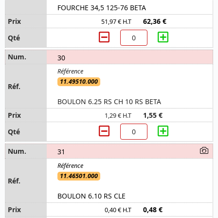
FOURCHE 34,5 125-76 BETA
62,36 €
51,97 € H.T
30
11.49510.000
BOULON 6.25 RS CH 10 RS BETA
1,55 €
1,29 € H.T
31
11.46501.000
BOULON 6.10 RS CLE
0,48 €
0,40 € H.T