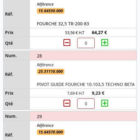
15.64550.000
FOURCHE 32,5 TR-200-83
64,27 €
53,56 € H.T
28
25.51110.000
PIVOT GUIDE FOURCHE 10.103,5 TECHNO BETA
9,23 €
7,69 € H.T
29
15.64570.000