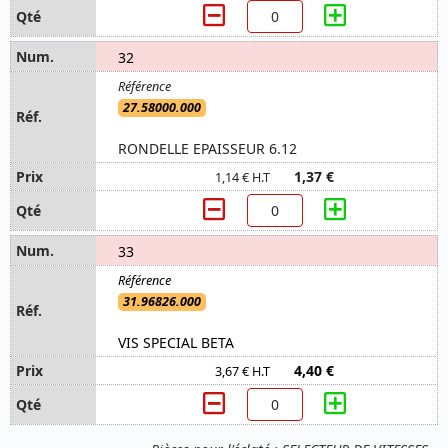
32
27.58000.000
RONDELLE EPAISSEUR 6.12
1,37 €
1,14 € H.T
33
31.96826.000
VIS SPECIAL BETA
4,40 €
3,67 € H.T