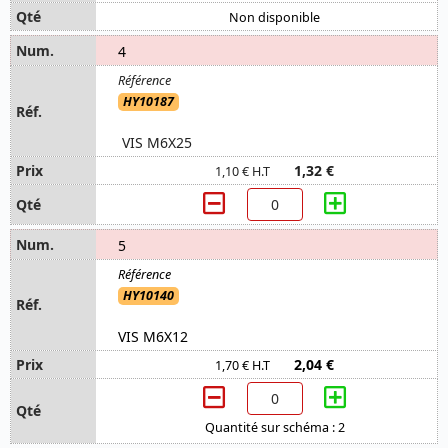
Non disponible
4
HY10187
VIS M6X25
1,32 €
1,10 € H.T
5
HY10140
VIS M6X12
2,04 €
1,70 € H.T
Quantité sur schéma : 2