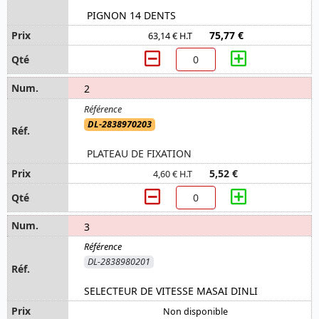
PIGNON 14 DENTS
75,77 €
63,14 € H.T
2
DL-2838970203
PLATEAU DE FIXATION
5,52 €
4,60 € H.T
3
DL-2838980201
SELECTEUR DE VITESSE MASAI DINLI
Non disponible