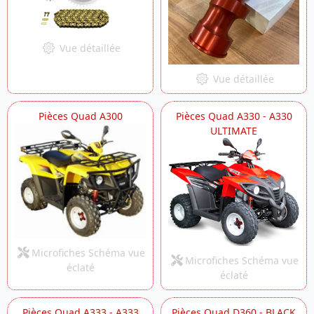
Vue détaillée
Vue détaillée
Pièces Quad A300
Pièces Quad A330 - A330
ULTIMATE
Microfiches Schéma vue
Microfiches Schéma vue
éclaté
éclaté
Pièces Quad A333 - A333
Pièces Quad D360 - BLACK