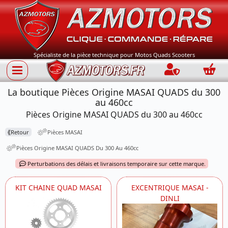
Spécialiste de la pièce technique pour Motos Quads Scooters
Connection
Panie
La boutique Pièces Origine MASAI QUADS du 300
au 460cc
Pièces Origine MASAI QUADS du 300 au 460cc
⟪
Retour
Pièces MASAI
Pièces Origine MASAI QUADS Du 300 Au 460cc
Perturbations des délais et livraisons temporaire sur cette marque.
KIT CHAINE QUAD MASAI
EXCENTRIQUE MASAI -
DINLI