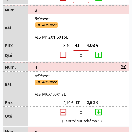
3
DL-A050071
VIS M12X1.5X15L
4,08 €
3,40 € H.T
4
DL-A050022
VIS M6X1.0X18L
2,52 €
2,10 € H.T
Quantité sur schéma : 3
5