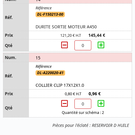
DL-F150213-00
DURITE SORTIE MOTEUR A450
145,44 €
121,20 € H.T
15
DL-A220020-41
COLLIER CLIP 17X12X1.0
0,96 €
0,80 € H.T
Quantité sur schéma : 2
Pièces pour l'éclaté : RESERVOIR D HUILE