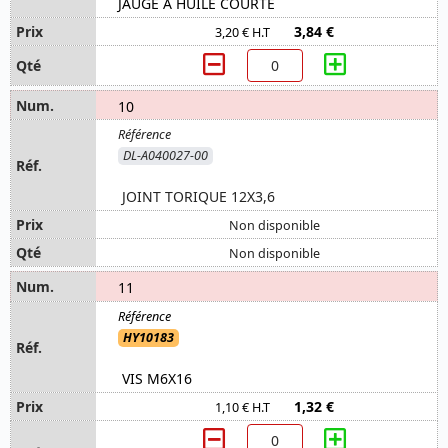
JAUGE A HUILE COURTE
3,84 €
3,20 € H.T
10
DL-A040027-00
JOINT TORIQUE 12X3,6
Non disponible
Non disponible
11
HY10183
VIS M6X16
1,32 €
1,10 € H.T