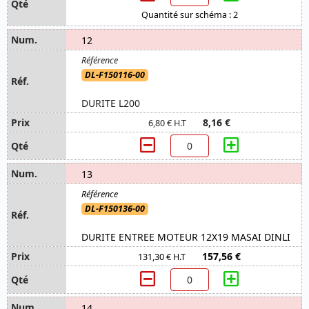
Quantité sur schéma : 2
12
DL-F150116-00
DURITE L200
8,16 €
6,80 € H.T
13
DL-F150136-00
DURITE ENTREE MOTEUR 12X19 MASAI DINLI
157,56 €
131,30 € H.T
14