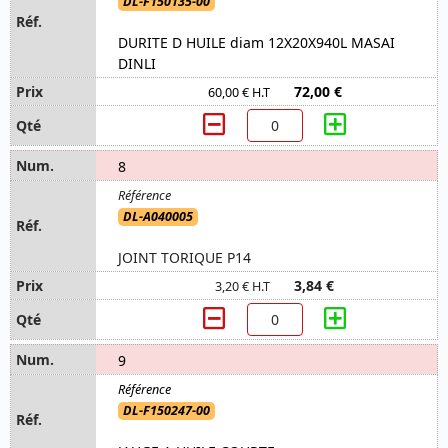
DL-F150135-00
DURITE D HUILE diam 12X20X940L MASAI
DINLI
72,00 €
60,00 € H.T
8
DL-A040005
JOINT TORIQUE P14
3,84 €
3,20 € H.T
9
DL-F150247-00