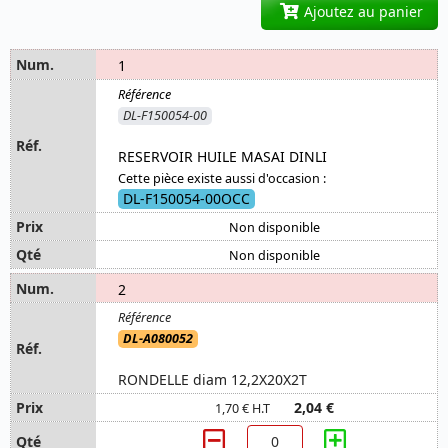
Ajoutez au panier
1
DL-F150054-00
RESERVOIR HUILE MASAI DINLI
Cette pièce existe aussi d'occasion :
DL-F150054-00OCC
Non disponible
Non disponible
2
DL-A080052
RONDELLE diam 12,2X20X2T
2,04 €
1,70 € H.T