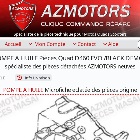
Spécialiste de la pièce technique pour Motos Quads Scooters
R
Accueil
Mon Compte
Contact
Aide
POMPE A HUILE Pièces Quad D460 EVO /BLACK DEM
spécialiste des pièces détachées AZMOTORS neuves
ILE
Info Livraison
POMPE A HUILE
Microfiche eclatée des pièces origine