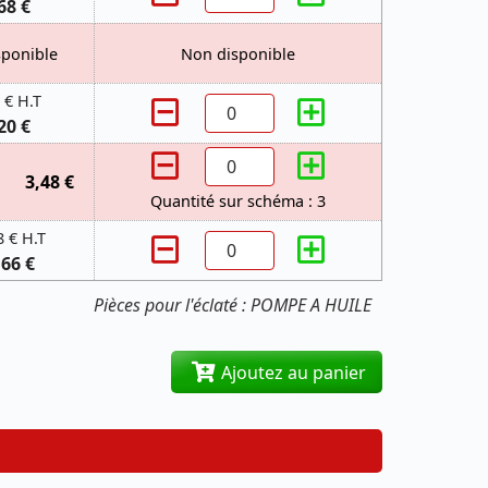
68 €
sponible
Non disponible
 € H.T
20 €
3,48 €
Quantité sur schéma : 3
8 € H.T
,66 €
Pièces pour l'éclaté : POMPE A HUILE
Ajoutez au panier