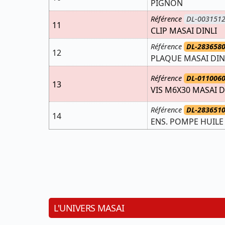
PIGNON
Référence
DL-003151
11
CLIP MASAI DINLI
Référence
DL-283658
12
PLAQUE MASAI DIN
Référence
DL-011006
13
VIS M6X30 MASAI D
Référence
DL-283651
14
ENS. POMPE HUILE 
L'UNIVERS MASAI