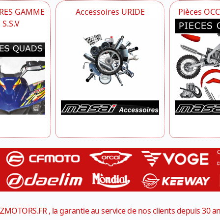
IRES GAMME
Accessoires URIDE
Pièces OC
S.S.V
ZMOTORS.FR , la garantie au service de nos clients depuis 30 a