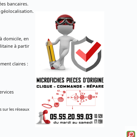
es bancaires.
 géolocalisation.
 à domicile, en
taine à partir
ent claires :
ervices
s sur les réseaux
Voi