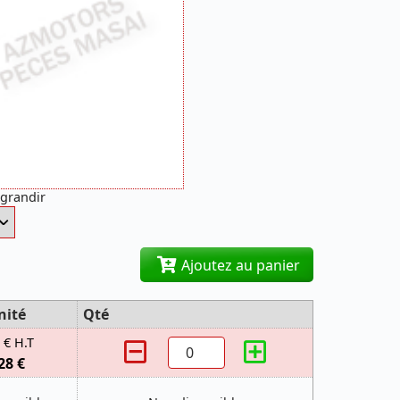
agrandir
Ajoutez au panier
nité
Qté
 € H.T
28 €