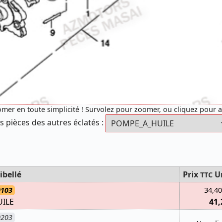
mer en toute simplicité ! Survolez pour zoomer, ou cliquez pour 
s pièces des autres éclatés :
ibellé
Prix
U
TTC
0103
34,40
UILE
41,
0203