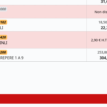
31,
2000
Non di
0102
18,50
LI
22,
0420
2,90 € H.T
INLI
0200
253,8
REPERE 1 A 9
304