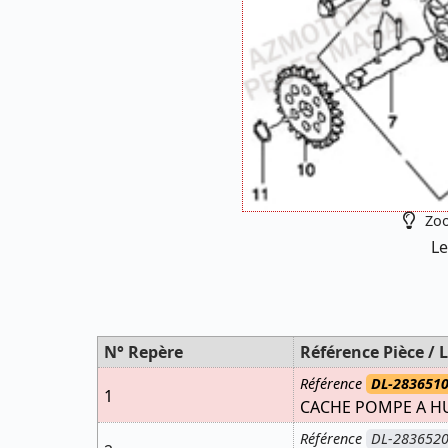
Zoo
Le
N° Repère
Référence Pièce / L
Référence
DL-283651
1
CACHE POMPE A H
Référence
DL-283652