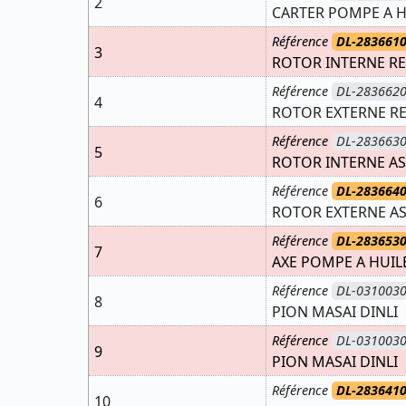
2
CARTER POMPE A H
Référence
DL-283661
3
ROTOR INTERNE R
Référence
DL-283662
4
ROTOR EXTERNE R
Référence
DL-283663
5
ROTOR INTERNE AS
Référence
DL-283664
6
ROTOR EXTERNE AS
Référence
DL-283653
7
AXE POMPE A HUILE
Référence
DL-031003
8
PION MASAI DINLI
Référence
DL-031003
9
PION MASAI DINLI
Référence
DL-283641
10