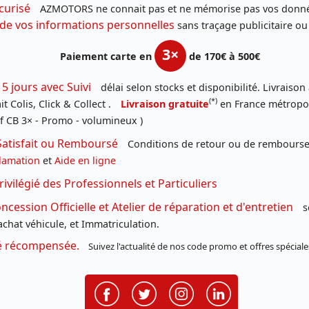
curisé
AZMOTORS ne connait pas et ne mémorise pas vos donné
 de vos informations personnelles
sans traçage publicitaire ou
3×
Paiement carte en
de 170€ à 500€
 5 jours avec Suivi
délai selon stocks et disponibilité. Livraison
(*)
t Colis, Click & Collect .
Livraison gratuite
en France métropoli
f CB 3× - Promo - volumineux )
Satisfait ou Remboursé
Conditions de retour ou de remboursem
lamation
et
Aide en ligne
rivilégié des Professionnels et Particuliers
cession Officielle et Atelier de réparation et d'entretien
s
chat véhicule, et Immatriculation.
té récompensée.
Suivez l'actualité de nos code promo et offres spéciale