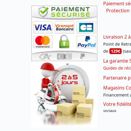
Paiement sé
Protection
Livraison 2 à
Point de Retrai
de
129€
(sau
La garantie 
Guides de réc
Partenaire p
Magasins Con
Financement a
Votre fidéli
sociaux