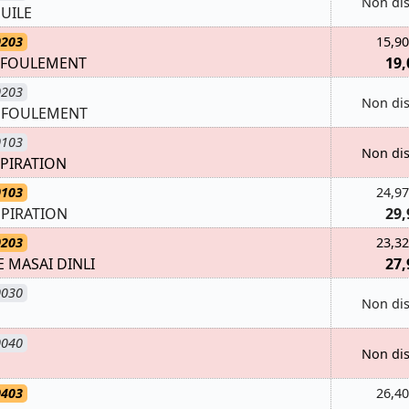
Non di
UILE
0203
15,90
EFOULEMENT
19,
0203
Non di
EFOULEMENT
0103
Non di
PIRATION
0103
24,97
PIRATION
29,
0203
23,32
 MASAI DINLI
27,
0030
Non di
0040
Non di
0403
26,40