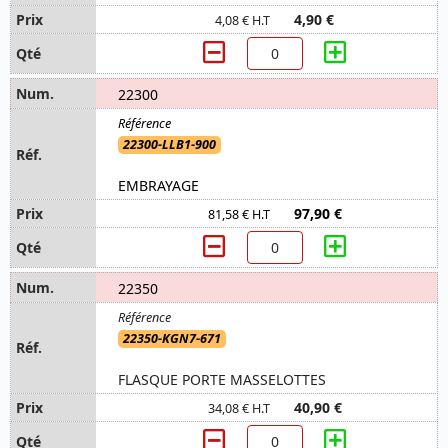
4,90 €
4,08 € H.T
22300
22300-LLB1-900
EMBRAYAGE
97,90 €
81,58 € H.T
22350
22350-KGN7-671
FLASQUE PORTE MASSELOTTES
40,90 €
34,08 € H.T