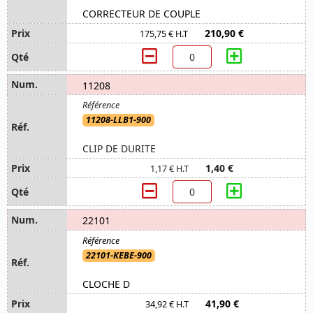
CORRECTEUR DE COUPLE
210,90 €
175,75 € H.T
11208
11208-LLB1-900
CLIP DE DURITE
1,40 €
1,17 € H.T
22101
22101-KEBE-900
CLOCHE D
41,90 €
34,92 € H.T