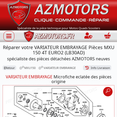
Spécialiste de la pièce technique pour Motos Quads Scooters
Connection
Panie
Réparer votre VARIATEUR EMBRAYAGE Pièces MXU
150 4T EURO2 (LB30AD)
spécialiste des pièces détachées AZMOTORS neuves
⟪
Retour
MXU150
VARIATEUR EMBRAYAGE
Info Livraison
VARIATEUR EMBRAYAGE
Microfiche eclatée des pièces
origine