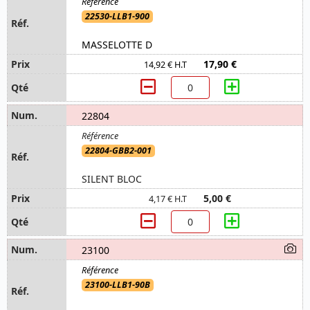
22530-LLB1-900
MASSELOTTE D
17,90 €
14,92 € H.T
22804
22804-GBB2-001
SILENT BLOC
5,00 €
4,17 € H.T
23100
23100-LLB1-90B