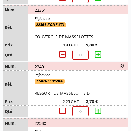
22361
22361-KGN7-671
COUVERCLE DE MASSELOTTES
5,80 €
4,83 € H.T
22401
22401-LLB1-900
RESSORT DE MASSELOTTE D
2,70 €
2,25 € H.T
22530