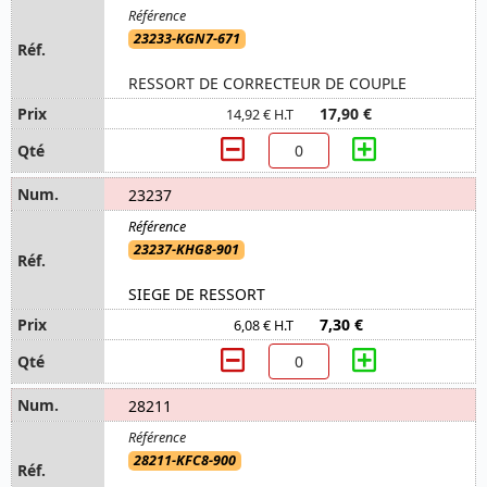
23233-KGN7-671
RESSORT DE CORRECTEUR DE COUPLE
17,90 €
14,92 € H.T
23237
23237-KHG8-901
SIEGE DE RESSORT
7,30 €
6,08 € H.T
28211
28211-KFC8-900