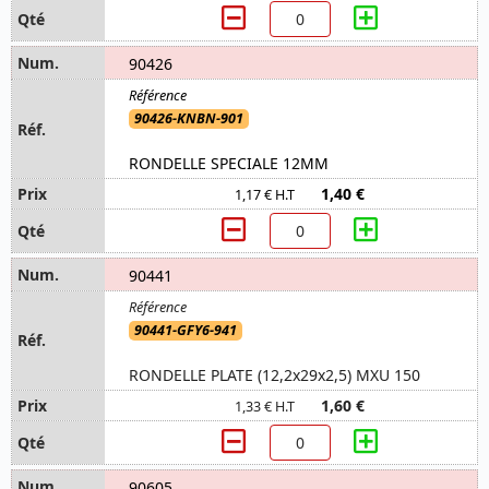
90426
90426-KNBN-901
RONDELLE SPECIALE 12MM
1,40 €
1,17 € H.T
90441
90441-GFY6-941
RONDELLE PLATE (12,2x29x2,5) MXU 150
1,60 €
1,33 € H.T
90605