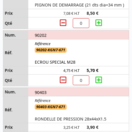
PIGNON DE DEMARRAGE (21 dts dia=34 mm )
8,50 €
7,08 € H.T
90202
90202-KGN7-671
ECROU SPECIAL M28
5,70 €
4,75 € H.T
90403
90403-KGN7-671
RONDELLE DE PRESSION 28x44xX1.5
3,90 €
3,25 € H.T