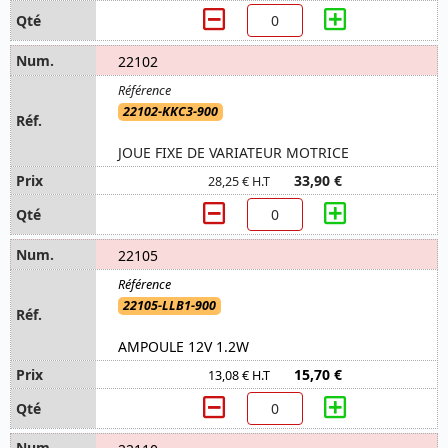
22102
22102-KKC3-900
JOUE FIXE DE VARIATEUR MOTRICE
33,90 €
28,25 € H.T
22105
22105-LLB1-900
AMPOULE 12V 1.2W
15,70 €
13,08 € H.T