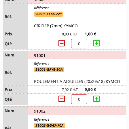
90605-1F66-721
CIRCLIP (7mm) KYMCO
1,00 €
0,83 € H.T
91001
91001-GFY6-90A
ROULEMENT A AIGUILLES (20x29x18) KYMCO
9,50 €
7,92 € H.T
91002
91002-GGA7-70A