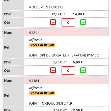
ROULEMENT 6902 U
14,90 €
12,42 € H.T
91211
91211-KEBE-900
JOINT SPI DE VARIATEUR (34x41x4) KYMCO
6,90 €
5,75 € H.T
91384
91384-KEBE-900
JOINT TORIQUE 38.8 x 1.9
2,50 €
2,08 € H.T