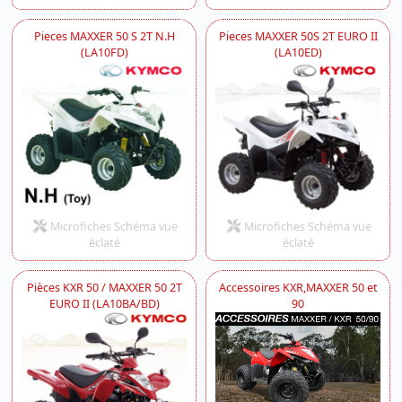
Pieces MAXXER 50 S 2T N.H
Pieces MAXXER 50S 2T EURO II
(LA10FD)
(LA10ED)
Microfiches Schéma vue
Microfiches Schéma vue
éclaté
éclaté
Pièces KXR 50 / MAXXER 50 2T
Accessoires KXR,MAXXER 50 et
EURO II (LA10BA/BD)
90