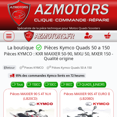
Spécialiste de la pièce technique pour Motos Quads Scooters
Connection
Panie
La boutique
Pièces Kymco Quads 50 a 150
Pièces KYMCO : KXR MAXXER 50-90, MXU 50, MXER 150 -
Qualité origine
⟪
Retour
Pieces KYMCO
Pièces Kymco Quads 50 A 150
95% des commandes Kymco livrés en 72 heures
Tous
150CC
50CC
90CC
QUADS_JUNIORS
Pièces MAXXER 90 S 4T N.H
Pièces MAXXER 90S 4T EURO II
(LB20CD)
(LB20BD)