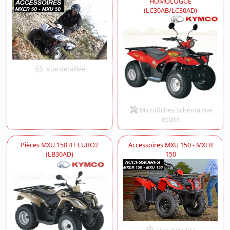
HOMOLOGUE
(LC30AB/LC30AD)
Vue détaillée
Microfiches Schéma vue
éclaté
Pièces MXU 150 4T EURO2
Accessoires MXU 150 - MXER
(LB30AD)
150