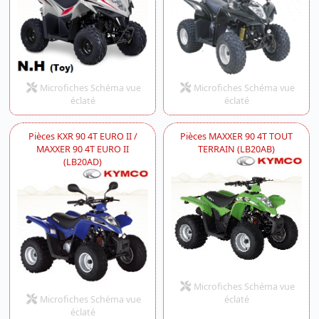
Microfiches Schéma vue
Microfiches Schéma vue
éclaté
éclaté
Pièces KXR 90 4T EURO II /
Pièces MAXXER 90 4T TOUT
MAXXER 90 4T EURO II
TERRAIN (LB20AB)
(LB20AD)
Microfiches Schéma vue
Microfiches Schéma vue
éclaté
éclaté