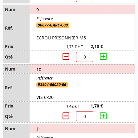
9
90677-GAR1-C00
ECROU PRISONNIER M5
2,10 €
1,75 € H.T
10
93404-06020-06
VIS 6x20
1,70 €
1,42 € H.T
11