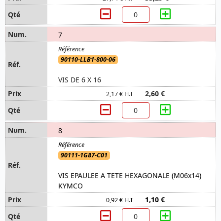
7
90110-LLB1-800-06
VIS DE 6 X 16
2,60 €
2,17 € H.T
8
90111-1G87-C01
VIS EPAULEE A TETE HEXAGONALE (M06x14)
KYMCO
1,10 €
0,92 € H.T