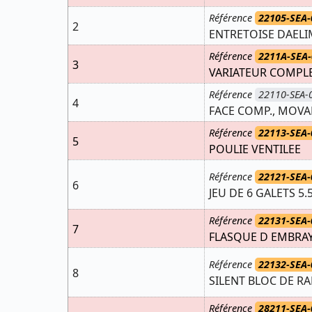
Référence
22105-SEA-
2
ENTRETOISE DAELI
Référence
2211A-SEA
3
VARIATEUR COMPL
Référence
22110-SEA-
4
FACE COMP., MOVA
Référence
22113-SEA-
5
POULIE VENTILEE
Référence
22121-SEA-
6
JEU DE 6 GALETS 5.
Référence
22131-SEA-
7
FLASQUE D EMBRAY
Référence
22132-SEA-
8
SILENT BLOC DE RA
Référence
28211-SEA-