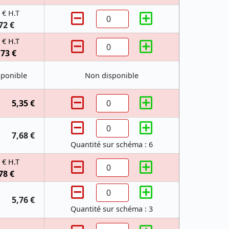
 € H.T
72 €
 € H.T
,73 €
sponible
Non disponible
5,35 €
7,68 €
Quantité sur schéma : 6
 € H.T
78 €
5,76 €
Quantité sur schéma : 3