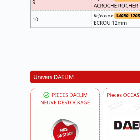
9
ACROCHE ROCHER 
Référence
S4050-120
10
ECROU 12mm
Univers DAELIM
PIECES DAELIM
Pieces OCCA
NEUVE DESTOCKAGE