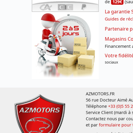
de
129€
(sau
La garantie 
Guides de réc
Partenaire p
Magasins Con
Financement a
Votre fidéli
sociaux
AZMOTORS.FR
56 rue Docteur Aimé Au
Téléphone
+33 (0)5 55 
Service Client (mardi à
Contactez nous par cou
et par
formulaire pour