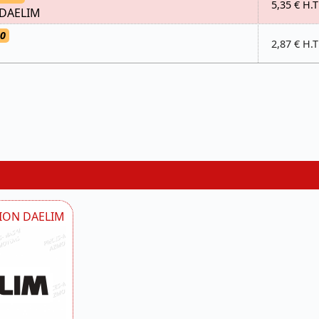
5,35 € H.T
DAELIM
80
2,87 € H.T
SION DAELIM