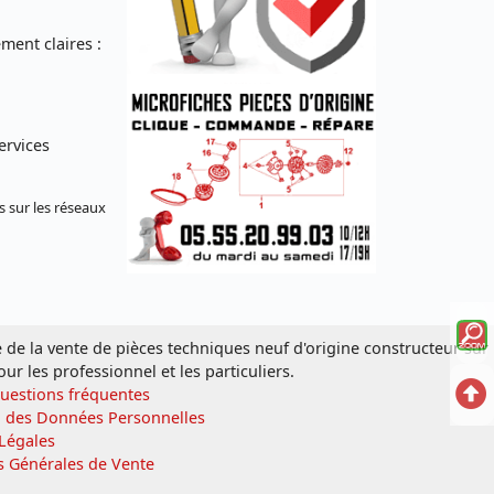
ent claires :
ervices
s sur les réseaux
Voi
e de la vente de pièces techniques neuf d'origine constructeur sur
la
our les professionnel et les particuliers.
Ret
Questions fréquentes
mi
n des Données Personnelles
en
Légales
sc
s Générales de Vente
hau
écl