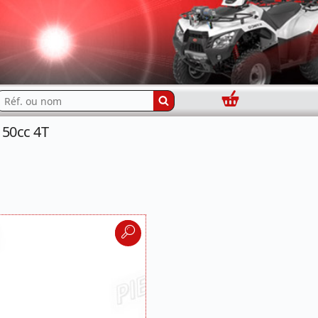
Panier
echercher...
 50cc 4T