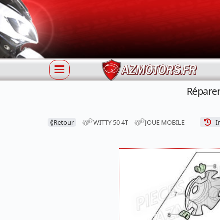
Réparer
⟪
Retour
WITTY 50 4T
JOUE MOBILE
In