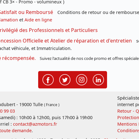
f CB 3× - Promo - volumineux )
Satisfait ou Remboursé
Conditions de retour ou de remboursem
lamation
et
Aide en ligne
rivilégié des Professionnels et Particuliers
cession Officielle et Atelier de réparation et d'entretien
s
chat véhicule, et Immatriculation.
té récompensée.
Suivez l'actualité de nos code promo et offres spéciale
Spécialist
dubert - 19000 Tulle
internet p
( France )
20 99 03
Retour - 
 samedi) : 10h00 à 12h00, puis 17h00 à 19h00
Protectio
rriel :
contact@azmotors.fr
Mentions 
 toute demande
.
Condition