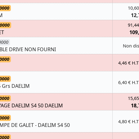
0000
10,60
M
12,
-0000
91,44
ET
109
0000
Non di
BLE DRIVE NON FOURNI
0000
4,46 € H.T
0000
6,40 € H.T
5 Grs DAELIM
0000
15,65
AGE DAELIM S4 50 DAELIM
18,
0000
4,80 € H.T
MPE DE GALET - DAELIM S4 50
0000