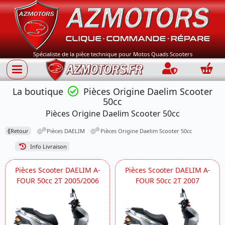
Spécialiste de la pièce technique pour Motos Quads Scooters
Connection
Panie
La boutique
Pièces Origine Daelim Scooter
50cc
Pièces Origine Daelim Scooter 50cc
⟪
Retour
Pièces DAELIM
Pièces Origine Daelim Scooter 50cc
Info Livraison
Pièces Scooter DAELIM A-
Pièces Scooter DAELIM A-
FOUR 50cc 2T 2005/2006
FOUR 50cc 2T 2007