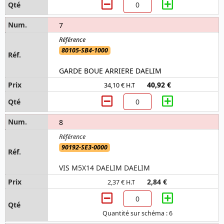
7
80105-SB4-1000
GARDE BOUE ARRIERE DAELIM
40,92 €
34,10 € H.T
8
90192-SE3-0000
VIS M5X14 DAELIM DAELIM
2,84 €
2,37 € H.T
Quantité sur schéma : 6