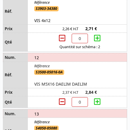
S3903-34380
VIS 4x12
2,71 €
2,26 € H.T
Quantité sur schéma : 2
12
S3500-05016-0A
VIS M5X16 DAELIM DAELIM
2,84 €
2,37 € H.T
13
S4050-05080