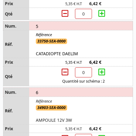
6,42 €
5,35 € H.T
5
33750-SEA-0000
CATADIOPTE DAELIM
6,42 €
5,35 € H.T
Quantité sur schéma : 2
6
34903-SEA-0000
AMPOULE 12V 3W
6,42 €
5,35 € H.T