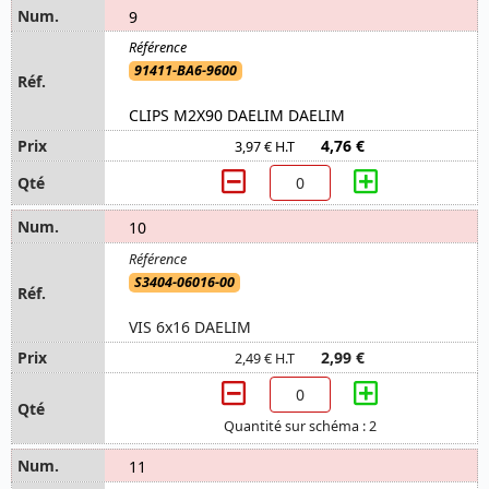
9
91411-BA6-9600
CLIPS M2X90 DAELIM DAELIM
4,76 €
3,97 € H.T
10
S3404-06016-00
VIS 6x16 DAELIM
2,99 €
2,49 € H.T
Quantité sur schéma : 2
11