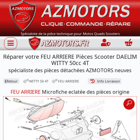
Spécialiste de la pièce technique pour Motos Quads Scooters
Connection
Panie
Réparer votre FEU ARRIERE Pièces Scooter DAELIM
WITTY 50cc 4T
spécialiste des pièces détachées AZMOTORS neuves
⟪
Retour
WITTY 50 4T
FEU ARRIERE
Info Livraison
FEU ARRIERE
Microfiche eclatée des pièces origine