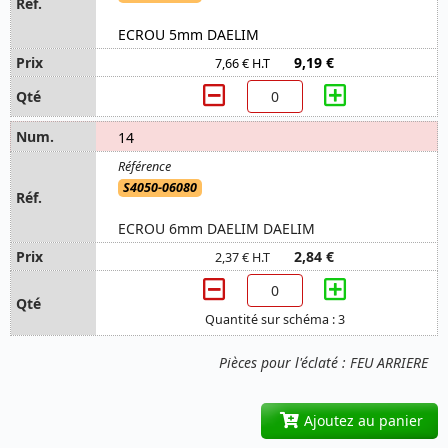
ECROU 5mm DAELIM
9,19 €
7,66 € H.T
14
S4050-06080
ECROU 6mm DAELIM DAELIM
2,84 €
2,37 € H.T
Quantité sur schéma : 3
Pièces pour l'éclaté : FEU ARRIERE
Ajoutez au panier