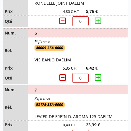
RONDELLE JOINT DAELIM
5,76 €
4,80 € H.T
6
46009-SEA-0000
VIS BANJO DAELIM
6,42 €
5,35 € H.T
7
53175-SEA-0000
LEVIER DE FREIN D. AROMA 125 DAELIM
23,39 €
19,49 € H.T