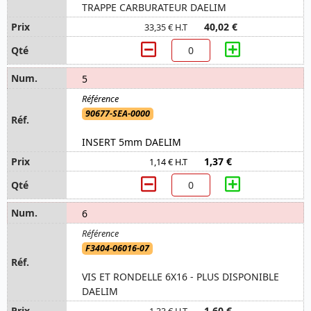
TRAPPE CARBURATEUR DAELIM
40,02 €
33,35 € H.T
5
90677-SEA-0000
INSERT 5mm DAELIM
1,37 €
1,14 € H.T
6
F3404-06016-07
VIS ET RONDELLE 6X16 - PLUS DISPONIBLE
DAELIM
1,60 €