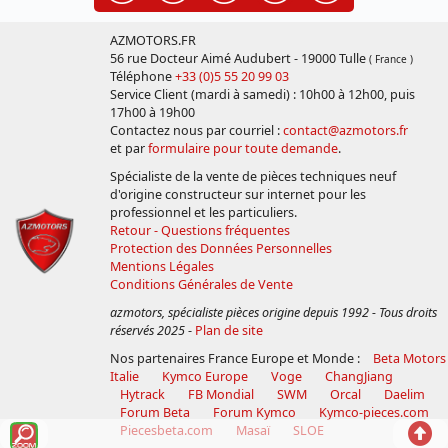
AZMOTORS.FR
56 rue Docteur Aimé Audubert - 19000 Tulle
( France )
Téléphone
+33 (0)5 55 20 99 03
Service Client (mardi à samedi) : 10h00 à 12h00, puis
17h00 à 19h00
Contactez nous par courriel :
contact@azmotors.fr
et par
formulaire pour toute demande
.
Spécialiste de la vente de pièces techniques neuf
d'origine constructeur sur internet pour les
professionnel et les particuliers.
Retour - Questions fréquentes
Protection des Données Personnelles
Mentions Légales
Conditions Générales de Vente
azmotors, spécialiste pièces origine depuis 1992 - Tous droits
réservés 2025
-
Plan de site
Nos partenaires France Europe et Monde :
Beta Motors
Italie
Kymco Europe
Voge
ChangJiang
Hytrack
FB Mondial
SWM
Orcal
Daelim
Forum Beta
Forum Kymco
Kymco-pieces.com
Voir
Reto
Piecesbeta.com
Masaï
SLOE