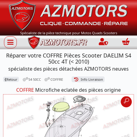
Spécialiste de la pièce technique pour Motos Quads Scooters
Connection
Panie
Réparer votre COFFRE Pièces Scooter DAELIM S4
50cc 4T (< 2010)
spécialiste des pièces détachées AZMOTORS neuves
⟪
Retour
S4 50CC
COFFRE
Info Livraison
COFFRE
Microfiche eclatée des pièces origine