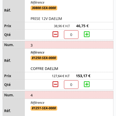
30800-SEA-0000
PRISE 12V DAELIM
46,75 €
38,96 € H.T
3
81250-SEA-0000
COFFRE DAELIM
153,17 €
127,64 € H.T
4
81251-SEA-0000