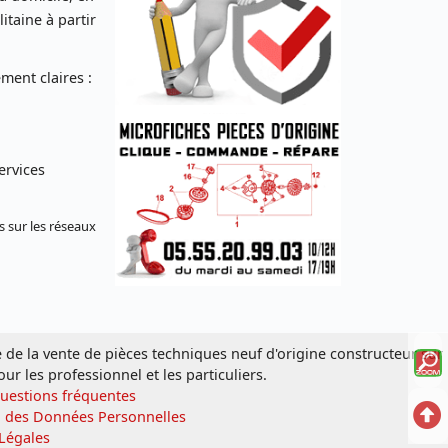
taine à partir
ent claires :
ervices
s sur les réseaux
Voi
e de la vente de pièces techniques neuf d'origine constructeur sur
our les professionnel et les particuliers.
la
Questions fréquentes
Ret
n des Données Personnelles
mi
Légales