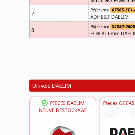
SELLE NOIR/GRIS 
Référence
87565-SE1-
2
ADHESIF DAELIM
Référence
S4050-060
3
ECROU 6mm DAELI
Univers DAELIM
PIECES DAELIM
Pieces OCCA
NEUVE DESTOCKAGE