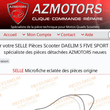
Spécialiste de la pièce technique pour Motos Quads Scooters
R
Accueil
Mon Compte
Contact
Aide
r votre SELLE Pièces Scooter DAELIM S FIVE SPORT 
spécialiste des pièces détachées AZMOTORS neuves
raison
SELLE
Microfiche eclatée des pièces origine