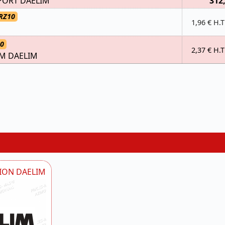
SPORT DAELIM
312
RZ10
1,96 € H.T
80
2,37 € H.T
M DAELIM
SION DAELIM