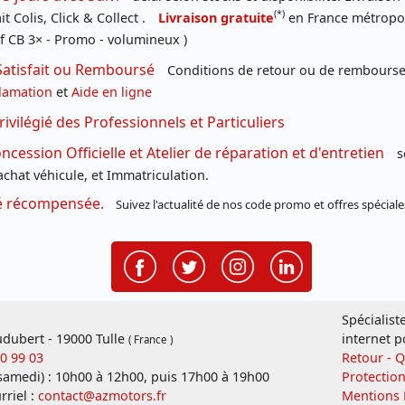
(*)
t Colis, Click & Collect .
Livraison gratuite
en France métropoli
f CB 3× - Promo - volumineux )
Satisfait ou Remboursé
Conditions de retour ou de remboursem
lamation
et
Aide en ligne
rivilégié des Professionnels et Particuliers
cession Officielle et Atelier de réparation et d'entretien
s
chat véhicule, et Immatriculation.
té récompensée.
Suivez l'actualité de nos code promo et offres spéciale
Spécialist
dubert - 19000 Tulle
internet p
( France )
20 99 03
Retour - 
 samedi) : 10h00 à 12h00, puis 17h00 à 19h00
Protectio
rriel :
contact@azmotors.fr
Mentions 