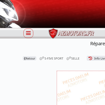
Répare
⟪
Retour
S-FIVE SPORT
SELLE
Info Liv