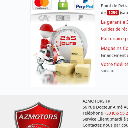
Point de Retrai
de
129€
(sau
La garantie 
Guides de réc
Partenaire p
Magasins Con
Financement a
Votre fidéli
sociaux
AZMOTORS.FR
56 rue Docteur Aimé Au
Téléphone
+33 (0)5 55 
Service Client (mardi à
Contactez nous par cou