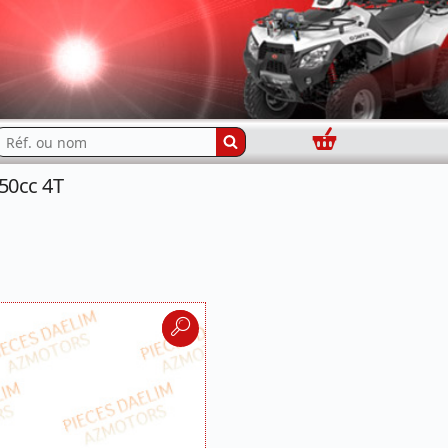
Panier
echercher...
50cc 4T