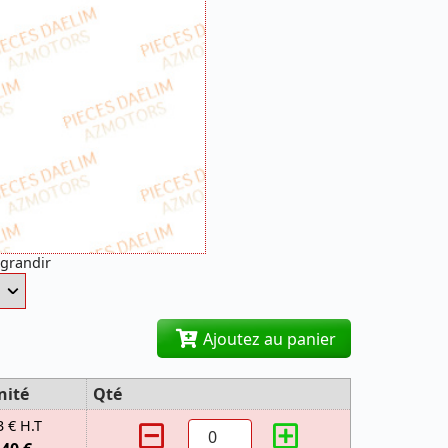
agrandir
Ajoutez au panier
nité
Qté
3 € H.T