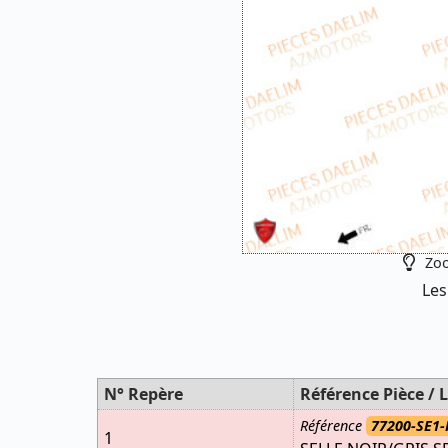
Zoo
Les
N° Repère
Référence Pièce / L
Référence
77200-SE1-
1