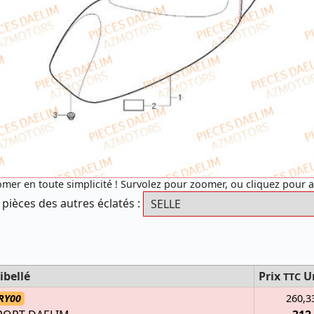
mer en toute simplicité ! Survolez pour zoomer, ou cliquez pour 
 pièces des autres éclatés :
ibellé
Prix
U
TTC
RY00
260,3