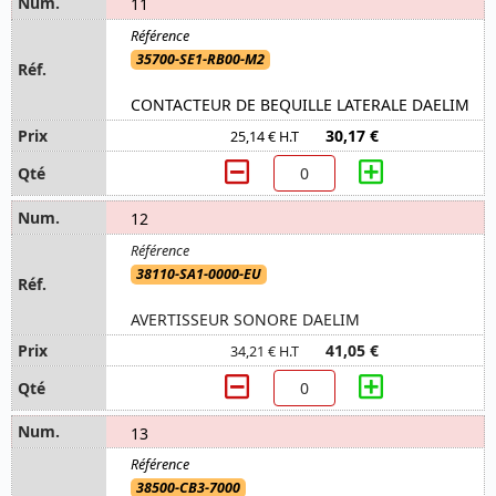
11
35700-SE1-RB00-M2
CONTACTEUR DE BEQUILLE LATERALE DAELIM
30,17 €
25,14 € H.T
12
38110-SA1-0000-EU
AVERTISSEUR SONORE DAELIM
41,05 €
34,21 € H.T
13
38500-CB3-7000