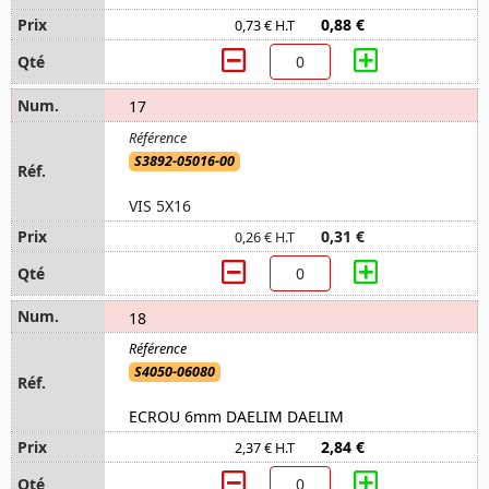
0,88 €
0,73 € H.T
17
S3892-05016-00
VIS 5X16
0,31 €
0,26 € H.T
18
S4050-06080
ECROU 6mm DAELIM DAELIM
2,84 €
2,37 € H.T