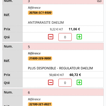
3
3070A-SC1-9500
ANTIPARASITE DAELIM
11,06 €
9,22 € H.T
5
31600-SE6-9800
PLUS DISPONIBLE - REGULATEUR DAELIM
60,72 €
50,60 € H.T
6
32100-SE1-0021