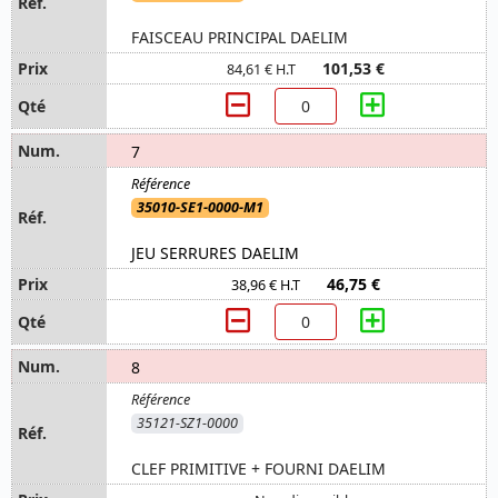
FAISCEAU PRINCIPAL DAELIM
101,53 €
84,61 € H.T
7
35010-SE1-0000-M1
JEU SERRURES DAELIM
46,75 €
38,96 € H.T
8
35121-SZ1-0000
CLEF PRIMITIVE + FOURNI DAELIM