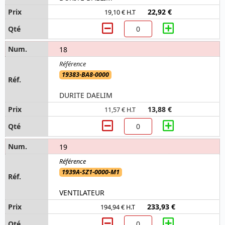
22,92 €
19,10 € H.T
18
19383-BA8-0000
DURITE DAELIM
13,88 €
11,57 € H.T
19
1939A-SZ1-0000-M1
VENTILATEUR
233,93 €
194,94 € H.T