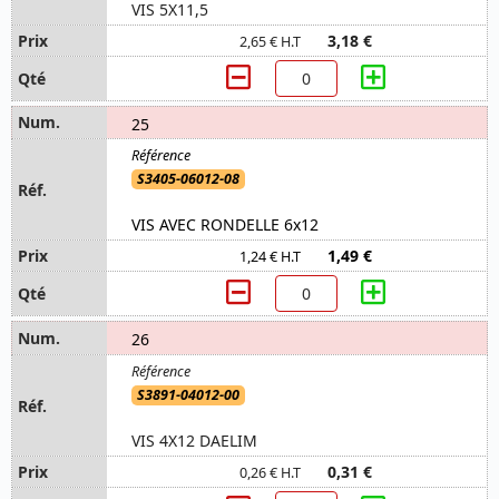
VIS 5X11,5
3,18 €
2,65 € H.T
25
S3405-06012-08
VIS AVEC RONDELLE 6x12
1,49 €
1,24 € H.T
26
S3891-04012-00
VIS 4X12 DAELIM
0,31 €
0,26 € H.T