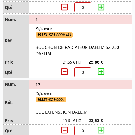
11
19351-SZ1-0000-M1
BOUCHON DE RADIATEUR DAELIM S2 250
DAELIM
25,86 €
21,55 € H.T
12
19352-SZ1-0001
COL EXPENSSION DAELIM
23,53 €
19,61 € H.T