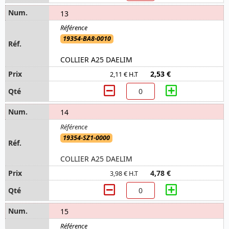
13
19354-BA8-0010
COLLIER A25 DAELIM
2,53 €
2,11 € H.T
14
19354-SZ1-0000
COLLIER A25 DAELIM
4,78 €
3,98 € H.T
15