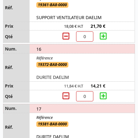
19361-BA8-0000
SUPPORT VENTILATEUR DAELIM
21,70 €
18,08 € H.T
16
19372-BA8-0000
DURITE DAELIM
14,21 €
11,84 € H.T
17
19381-BA8-0000
DURITE DAELIM