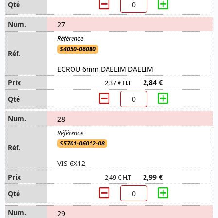
27
S4050-06080
ECROU 6mm DAELIM DAELIM
2,84 €
2,37 € H.T
28
S5701-06012-08
VIS 6X12
2,99 €
2,49 € H.T
29