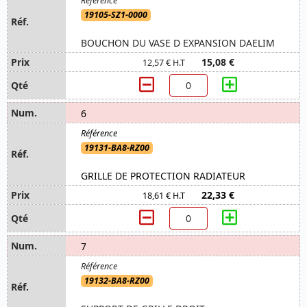
19105-SZ1-0000
BOUCHON DU VASE D EXPANSION DAELIM
15,08 €
12,57 € H.T
6
19131-BA8-RZ00
GRILLE DE PROTECTION RADIATEUR
22,33 €
18,61 € H.T
7
19132-BA8-RZ00