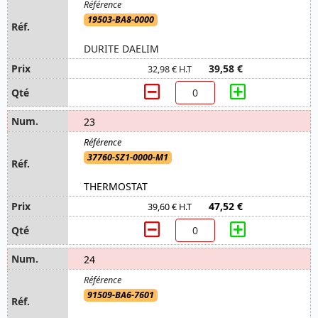
19503-BA8-0000
DURITE DAELIM
39,58 €
32,98 € H.T
23
37760-SZ1-0000-M1
THERMOSTAT
47,52 €
39,60 € H.T
24
91509-BA6-7601