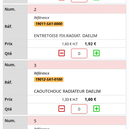
2
19011-SA1-0000
ENTRETOISE FIX.RADIAT. DAELIM
1,92 €
1,60 € H.T
3
19012-SA1-0100
CAOUTCHOUC RADIATEUR DAELIM
1,60 €
1,33 € H.T
5