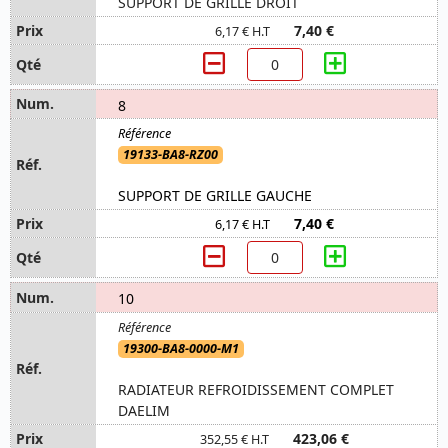
SUPPORT DE GRILLE DROIT
7,40 €
6,17 € H.T
8
19133-BA8-RZ00
SUPPORT DE GRILLE GAUCHE
7,40 €
6,17 € H.T
10
19300-BA8-0000-M1
RADIATEUR REFROIDISSEMENT COMPLET
DAELIM
423,06 €
352,55 € H.T