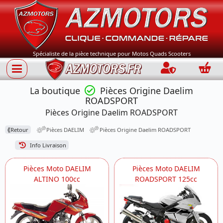
Spécialiste de la pièce technique pour Motos Quads Scooters
Connection
Panie
La boutique
Pièces Origine Daelim
ROADSPORT
Pièces Origine Daelim ROADSPORT
⟪
Retour
Pièces DAELIM
Pièces Origine Daelim ROADSPORT
Info Livraison
Pièces Moto DAELIM
Pièces Moto DAELIM
ALTINO 100cc
ROADSPORT 125cc