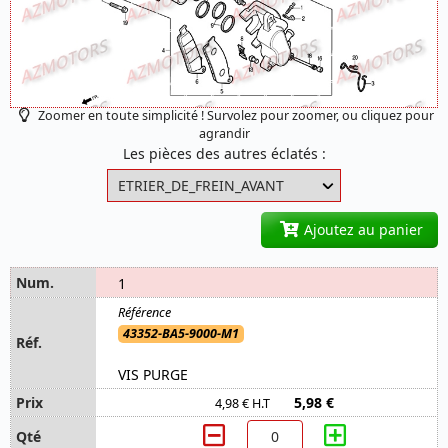
Zoomer en toute simplicité ! Survolez pour zoomer, ou cliquez pour
agrandir
Les pièces des autres éclatés :
Ajoutez au panier
1
43352-BA5-9000-M1
VIS PURGE
5,98 €
4,98 € H.T