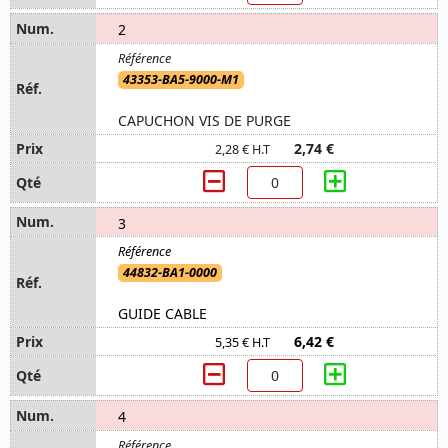
2
43353-BA5-9000-M1
CAPUCHON VIS DE PURGE
2,74 €
2,28 € H.T
3
44832-BA1-0000
GUIDE CABLE
6,42 €
5,35 € H.T
4