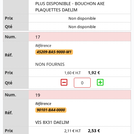
PLUS DISPONIBLE - BOUCHON AXE
PLAQUETTES DAELIM
Non disponible
Non disponible
17
45209-BA5-9000-M1
NON FOURNIS
1,92 €
1,60 € H.T
19
90101-BA4-0000
VIS 8X31 DAELIM
2,53 €
2,11 € H.T