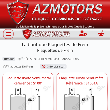
Spécialiste de la pièce technique pour Motos Quads Scooters
Connection
Panie
La boutique Plaquettes de Frein
Plaquettes de Frein
⟪
Retour
PIÈCES ENTRETIEN MOTOS QUADS SCOOTS
Plaquettes De Frein
Info Livraison
Plaquette Kyoto Semi-métal
Plaquette Kyoto Semi-métal
Référence : S1001
Référence : S1001A