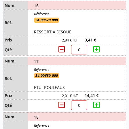
16
34.00670.000
RESSORT A DISQUE
3,41 €
2,84 € H.T
17
34.00680.000
ETUI ROULEAUS
14,41 €
12,01 € H.T
18