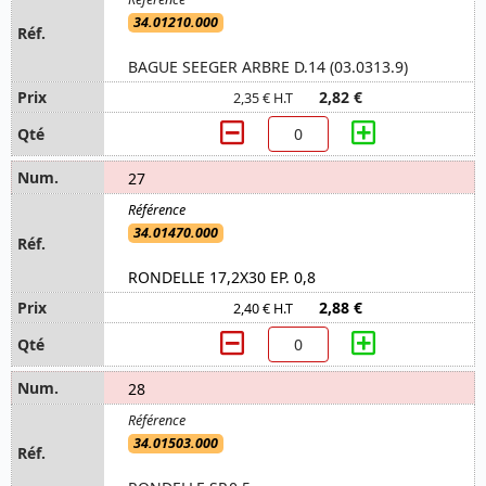
34.01210.000
BAGUE SEEGER ARBRE D.14 (03.0313.9)
2,82 €
2,35 € H.T
27
34.01470.000
RONDELLE 17,2X30 EP. 0,8
2,88 €
2,40 € H.T
28
34.01503.000