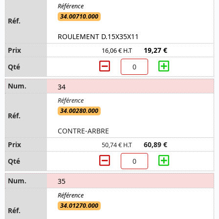
34.00710.000
ROULEMENT D.15X35X11
19,27 €
16,06 € H.T
34
34.00280.000
CONTRE-ARBRE
60,89 €
50,74 € H.T
35
34.01270.000