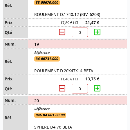
33.00670.000
ROULEMENT D.1740.12 (RIV. 6203)
21,47 €
17,89 € H.T
19
34.00731.000
ROULEMENT D.20X47X14 BETA
13,75 €
11,46 € H.T
20
046.04.001.00.00
SPHERE D4,76 BETA