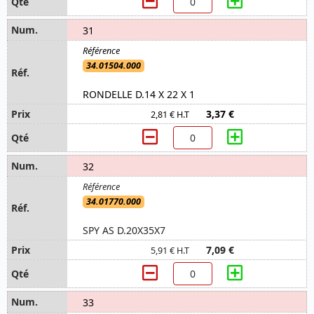
31
34.01504.000
RONDELLE D.14 X 22 X 1
3,37 €
2,81 € H.T
32
34.01770.000
SPY AS D.20X35X7
7,09 €
5,91 € H.T
33