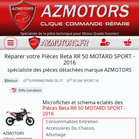
Spécialiste de la pièce technique pour Motos Quads Scooters
Connection
Panie
Réparer votre Pièces Beta RR 50 MOTARD SPORT -
2016
spécialiste des pièces détachées marque AZMOTORS
⟪
Retour
SUPERMOTARD 50 2T
50 SM SPORT 16
Info Livraison
Microfiches et schema eclatés des
Pièces Beta RR 50 MOTARD SPORT -
2016
Consommables Entretien
Accessoires Du Chassis
AZMOTORS
Allumage
pièces entretien