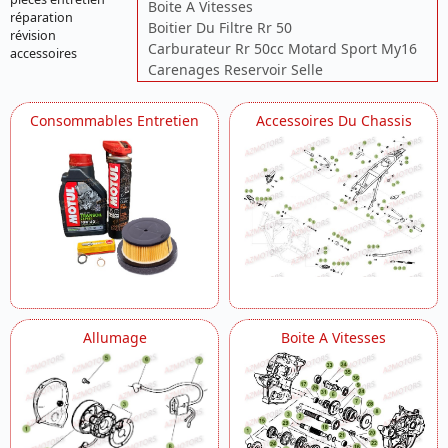
Boite A Vitesses
réparation
Boitier Du Filtre Rr 50
révision
Carburateur Rr 50cc Motard Sport My16
accessoires
Carenages Reservoir Selle
Carter
Chassis
Consommables Entretien
Accessoires Du Chassis
Circuit De Lubrification
Commandes Guidon
Commande Boite A Vitesses
Cylindre Culasse Distribution
Echappement
Fourche
Fourche Suspension Arriere
Freins
Installation De Refroidissement
Kick Starter
Allumage
Boite A Vitesses
Radiateur
Roue Arriere
Roue Avant
Stickers Kit Deco
Systeme Electrique
Transmission Embrayage