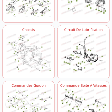
Chassis
Circuit De Lubrification
Commandes Guidon
Commande Boite A Vitesses