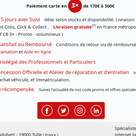
3×
Paiement carte en
de 170€ à 500€
 5 jours avec Suivi
délai selon stocks et disponibilité. Livraison
(*)
t Colis, Click & Collect .
Livraison gratuite
en France métropoli
f CB 3× - Promo - volumineux )
Satisfait ou Remboursé
Conditions de retour ou de remboursem
lamation
et
Aide en ligne
rivilégié des Professionnels et Particuliers
cession Officielle et Atelier de réparation et d'entretien
s
chat véhicule, et Immatriculation.
té récompensée.
Suivez l'actualité de nos code promo et offres spéciale
Spécialist
dubert - 19000 Tulle
internet p
( France )