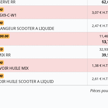
SERVE RR
62,
00
3,07 € H.T
 SX9-C-W1
00
2,47 € H.T
LANGEUR SCOOTER A LIQUIDE
00.00
11,46
13,
59
32,93
MIX RR
39,
00
1,38 € H.T
VOIR HUILE MIX
00
2,61 € H.T
IR HUILE SCOOTER A LIQUID
Pièces po