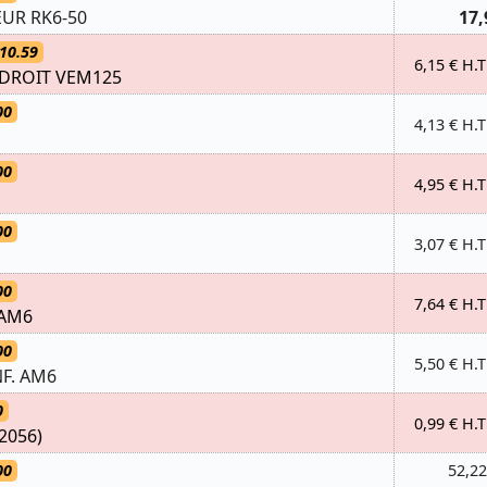
UR RK6-50
17,
10.59
6,15 € H.T
 DROIT VEM125
00
4,13 € H.T
00
4,95 € H.T
00
3,07 € H.T
00
7,64 € H.T
 AM6
00
5,50 € H.T
F. AM6
0
0,99 € H.T
2056)
00
52,22