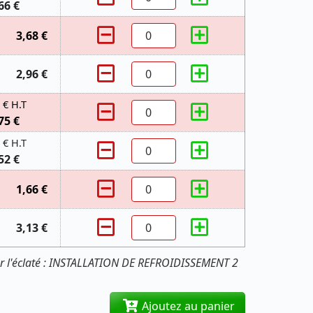
66 €
3,68 €
2,96 €
 € H.T
75 €
 € H.T
52 €
1,66 €
3,13 €
ur l'éclaté : INSTALLATION DE REFROIDISSEMENT 2
Ajoutez au panier