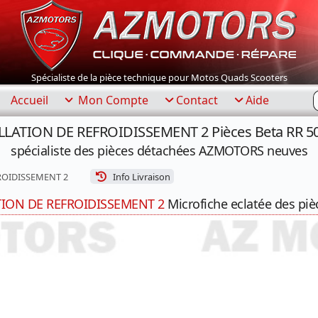
Spécialiste de la pièce technique pour Motos Quads Scooters
R
Accueil
Mon Compte
Contact
Aide
ALLATION DE REFROIDISSEMENT 2 Pièces Beta RR 
spécialiste des pièces détachées AZMOTORS neuves
ROIDISSEMENT 2
Info Livraison
TION DE REFROIDISSEMENT 2
Microfiche eclatée des piè