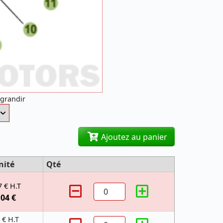
agrandir
Ajoutez au panier
nité
Qté
7 € H.T
,04 €
 € H.T