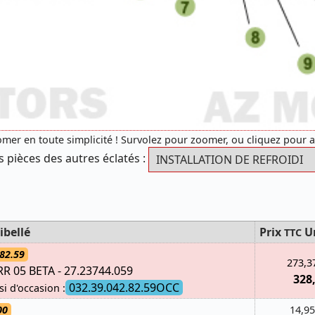
mer en toute simplicité ! Survolez pour zoomer, ou cliquez pour 
s pièces des autres éclatés :
ibellé
Prix
U
TTC
82.59
273,3
 05 BETA - 27.23744.059
328
032.39.042.82.59OCC
si d'occasion :
00
14,95