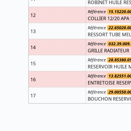
ROBINET HUILE RE
Référence
15.15220.0
12
COLLIER 12/20 APA
Référence
22.65020.0
13
RESSORT TUBE ME
Référence
032.39.009.
14
GRILLE RADIATEUR
Référence
28.85380.0
15
RESERVOIR HUILE 
Référence
13.82551.0
16
ENTRETOISE RESER
Référence
29.00550.0
17
BOUCHON RESERVO