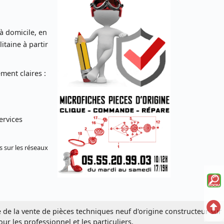
 à domicile, en
taine à partir
ent claires :
ervices
s sur les réseaux
Voi
la
Ret
mi
e de la vente de pièces techniques neuf d'origine constructeur sur
our les professionnel et les particuliers.