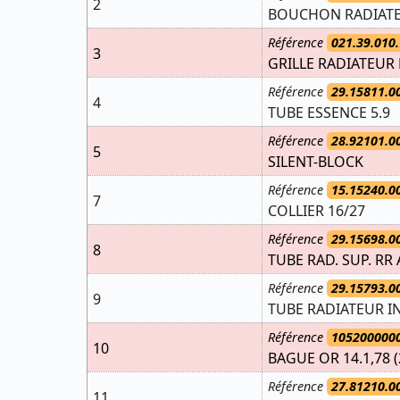
2
BOUCHON RADIATE
Référence
021.39.010.
3
GRILLE RADIATEUR
Référence
29.15811.0
4
TUBE ESSENCE 5.9
Référence
28.92101.0
5
SILENT-BLOCK
Référence
15.15240.0
7
COLLIER 16/27
Référence
29.15698.0
8
TUBE RAD. SUP. RR
Référence
29.15793.0
9
TUBE RADIATEUR IN
Référence
105200000
10
BAGUE OR 14.1,78 (
Référence
27.81210.0
11