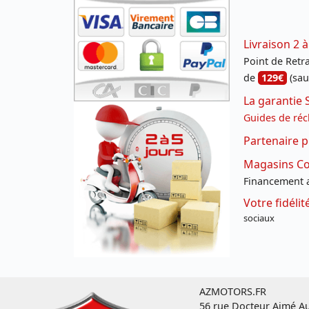
Livraison 2 à
Point de Retrai
de
129€
(sau
La garantie 
Guides de réc
Partenaire p
Magasins Con
Financement a
Votre fidéli
sociaux
AZMOTORS.FR
56 rue Docteur Aimé Au