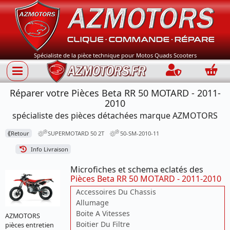
Spécialiste de la pièce technique pour Motos Quads Scooters
Connection
Panie
Réparer votre Pièces Beta RR 50 MOTARD - 2011-
2010
spécialiste des pièces détachées marque AZMOTORS
⟪
Retour
SUPERMOTARD 50 2T
50-SM-2010-11
Info Livraison
Microfiches et schema eclatés des
Pièces Beta RR 50 MOTARD - 2011-2010
Accessoires Du Chassis
Allumage
Boite A Vitesses
AZMOTORS
Boitier Du Filtre
pièces entretien