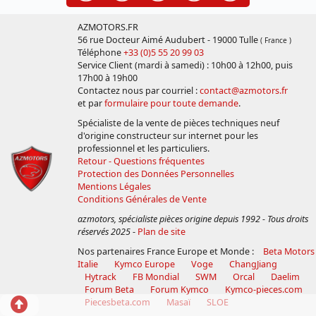
AZMOTORS.FR
56 rue Docteur Aimé Audubert - 19000 Tulle
( France )
Téléphone
+33 (0)5 55 20 99 03
Service Client (mardi à samedi) : 10h00 à 12h00, puis
17h00 à 19h00
Contactez nous par courriel :
contact@azmotors.fr
et par
formulaire pour toute demande
.
Spécialiste de la vente de pièces techniques neuf
d'origine constructeur sur internet pour les
professionnel et les particuliers.
Retour - Questions fréquentes
Protection des Données Personnelles
Mentions Légales
Conditions Générales de Vente
azmotors, spécialiste pièces origine depuis 1992 - Tous droits
réservés 2025
-
Plan de site
Nos partenaires France Europe et Monde :
Beta Motors
Italie
Kymco Europe
Voge
ChangJiang
Hytrack
FB Mondial
SWM
Orcal
Daelim
Forum Beta
Forum Kymco
Kymco-pieces.com
Retour
Piecesbeta.com
Masaï
SLOE