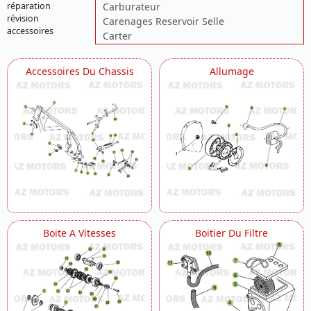
Carburateur
réparation
révision
Carenages Reservoir Selle
accessoires
Carter
Chassis
Circuit De Lubrification
Accessoires Du Chassis
Allumage
Commande Boite A Vitesses
Commandes Guidon
Cylindre Culasse Distribution
Echappement
Fourche
Freins
Installation De Refroidissement
Installation De Refroidissement 2
Installation Electrique
Kickstarter
Roue Arriere
Boite A Vitesses
Boitier Du Filtre
Roue Avant
Suspension Arriere
Transmission Principale Embrayage
Vilebrequin Piston Contre Arbre