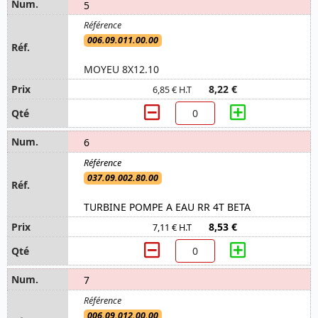
5
006.09.011.00.00
MOYEU 8X12.10
8,22 €
6,85 € H.T
6
037.09.002.80.00
TURBINE POMPE A EAU RR 4T BETA
8,53 €
7,11 € H.T
7
006.09.012.00.00