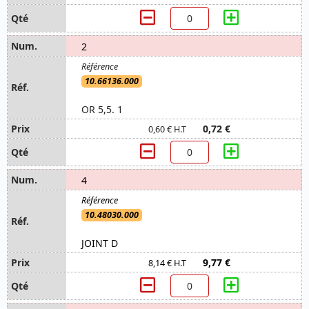
2
10.66136.000
OR 5,5. 1
0,72 €
0,60 € H.T
4
10.48030.000
JOINT D
9,77 €
8,14 € H.T