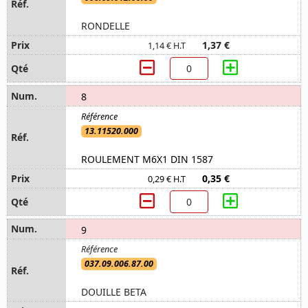
RONDELLE
1,37 €
1,14 € H.T
8
13.11520.000
ROULEMENT M6X1 DIN 1587
0,35 €
0,29 € H.T
9
037.09.006.87.00
DOUILLE BETA