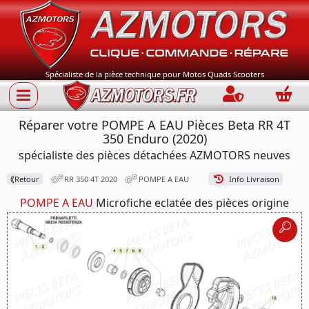
Spécialiste de la pièce technique pour Motos Quads Scooters
Connection
Panie
Réparer votre POMPE A EAU Pièces Beta RR 4T
350 Enduro (2020)
spécialiste des pièces détachées AZMOTORS neuves
⟪
Retour
RR 350 4T 2020
POMPE A EAU
Info Livraison
POMPE A EAU
Microfiche eclatée des pièces origine