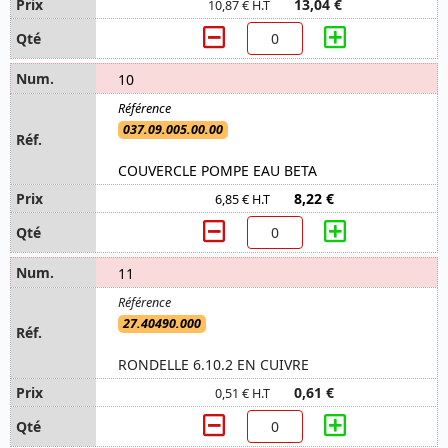
13,04 €
10,87 € H.T
10
037.09.005.00.00
COUVERCLE POMPE EAU BETA
8,22 €
6,85 € H.T
11
27.40490.000
RONDELLE 6.10.2 EN CUIVRE
0,61 €
0,51 € H.T