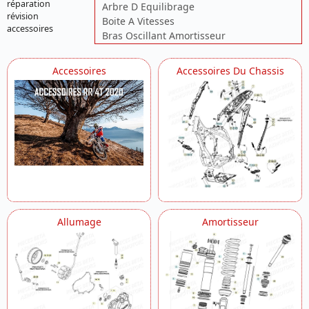
réparation
Arbre D Equilibrage
révision
Boite A Vitesses
accessoires
Bras Oscillant Amortisseur
Carburation Injection
Carenages Arriere
Accessoires
Accessoires Du Chassis
Carenages Avant
Carters Moteur
Carter D Embrayage
Chassis
Commandes Guidon
Cylindre Culasse
Demarreur
Distribution
Echappement
Embrayage
Allumage
Amortisseur
Filtre A Air
Fourche
Freins
Outillages
Outils
Pompe A Eau