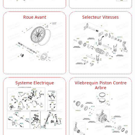
Roue Avant
Selecteur Vitesses
Systeme Electrique
Vilebrequin Piston Contre
Arbre