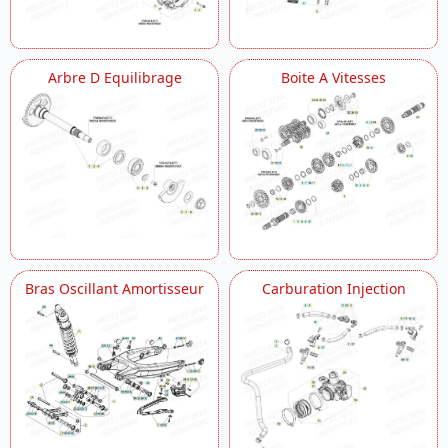
Pompe A Huile
Radiateur
Roue Arriere
Roue Avant
Arbre D Equilibrage
Boite A Vitesses
Selecteur Vitesses
Systeme Electrique
Vilebrequin Piston Contre Arbre
Bras Oscillant Amortisseur
Carburation Injection