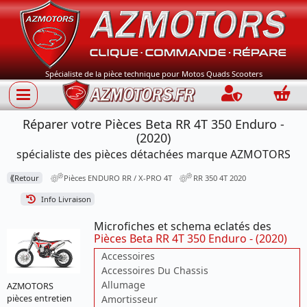
Spécialiste de la pièce technique pour Motos Quads Scooters
Connection
Panie
Réparer votre Pièces Beta RR 4T 350 Enduro -
(2020)
spécialiste des pièces détachées marque AZMOTORS
⟪
Retour
Pièces ENDURO RR / X-PRO 4T
RR 350 4T 2020
Info Livraison
Microfiches et schema eclatés des
Pièces Beta RR 4T 350 Enduro - (2020)
Accessoires
Accessoires Du Chassis
Allumage
AZMOTORS
pièces entretien
Amortisseur