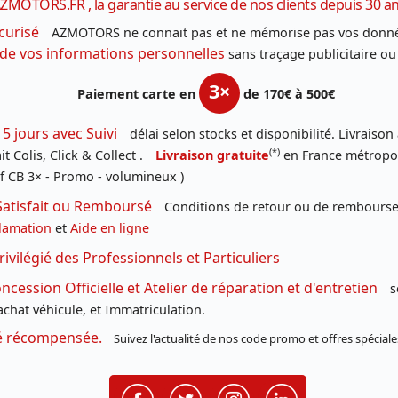
ZMOTORS.FR , la garantie au service de nos clients depuis 30 a
curisé
AZMOTORS ne connait pas et ne mémorise pas vos donné
 de vos informations personnelles
sans traçage publicitaire ou
3×
Paiement carte en
de 170€ à 500€
 5 jours avec Suivi
délai selon stocks et disponibilité. Livraison
(*)
t Colis, Click & Collect .
Livraison gratuite
en France métropoli
f CB 3× - Promo - volumineux )
Satisfait ou Remboursé
Conditions de retour ou de remboursem
lamation
et
Aide en ligne
rivilégié des Professionnels et Particuliers
cession Officielle et Atelier de réparation et d'entretien
s
chat véhicule, et Immatriculation.
té récompensée.
Suivez l'actualité de nos code promo et offres spéciale