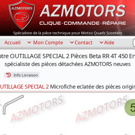
Spécialiste de la pièce technique pour Motos Quads Scooters
R
Accueil
Mon Compte
Contact
Aide
otre OUTILLAGE SPECIAL 2 Pièces Beta RR 4T 450 E
spécialiste des pièces détachées AZMOTORS neuves
Info Livraison
UTILLAGE SPECIAL 2
Microfiche eclatée des pièces origi