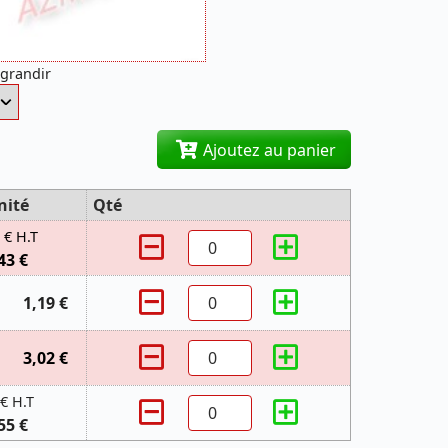
agrandir
Ajoutez au panier
nité
Qté
 € H.T
43 €
1,19 €
3,02 €
 € H.T
55 €