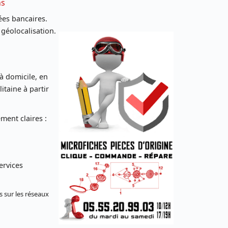
ns
es bancaires.
 géolocalisation.
 à domicile, en
taine à partir
ent claires :
ervices
s sur les réseaux