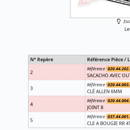
Zoo
Le
N° Repère
Référence Pièce / L
Référence
020.44.202.
2
SACACHO AVEC OUT
Référence
020.44.003.
3
CLÉ ALLEN 6MM
Référence
020.44.004.
4
JOINT 8
Référence
037.44.001.
5
CLE A BOUGIE RR 4