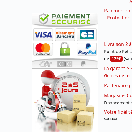
A
Paiement sé
Protection
Livraison 2 à
Point de Retrai
de
129€
(sau
La garantie 
Guides de réc
Partenaire p
Magasins Con
Financement a
Votre fidéli
sociaux