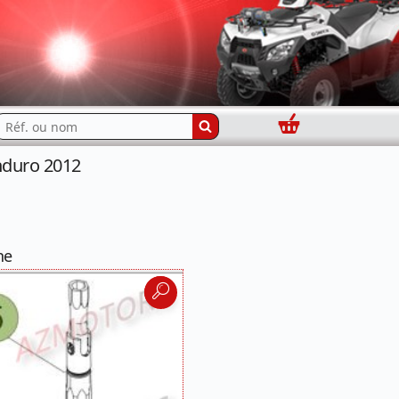
Panier
echercher...
nduro 2012
ne