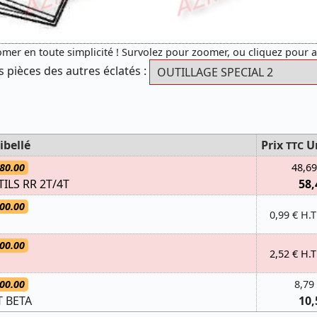
mer en toute simplicité ! Survolez pour zoomer, ou cliquez pour 
s pièces des autres éclatés :
ibellé
Prix
U
TTC
80.00
48,69
ILS RR 2T/4T
58,
00.00
0,99 € H.T
00.00
2,52 € H.T
00.00
8,79
T BETA
10,