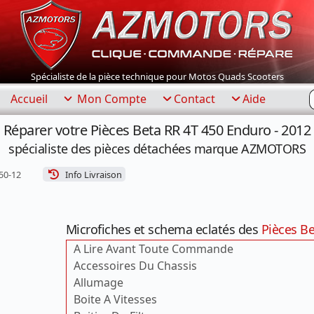
Spécialiste de la pièce technique pour Motos Quads Scooters
R
Accueil
Mon Compte
Contact
Aide
Réparer votre Pièces Beta RR 4T 450 Enduro - 2012
spécialiste des pièces détachées marque AZMOTORS
50-12
Info Livraison
Microfiches et schema eclatés des
Pièces Be
A Lire Avant Toute Commande
Accessoires Du Chassis
Allumage
Boite A Vitesses