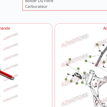
Boitier Du Filtre
Carburateur
Carenages Reservoir Selle
Carenages Reservoir Selle 2
Carenages Reservoir Selle 3
mmande
Ac
Carter
Carter 2
Chassis
Circuit De Lubrification
Commande Boite A Vitesses
Commandes Guidon
Cylindre Culasse Distribution
Cylindre Culasse Distribution 2
Demarrage Electrique
Echappement
Fourche Du No Serie 200955 A 250000
Fourche Du No Serie 250001 A 260000
Fourche Du No Serie 260001 A 270000
Freins