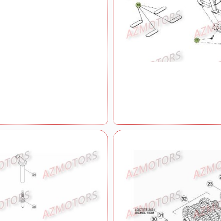
Installation De Refroidissement
Installation De Refroidissement 2
Installation Electrique
Kick Starter
Outillage Special
Outillage Special 2
Roue Arriere Du No Serie 200955 A 250000
Roue Arriere Du No Serie 250001 A 260000
Roue Arriere Du No Serie 260001 A 270000
Roue Avant Du No Serie 200955 A 250000
Roue Avant Du No Serie 250001 A 260000
Roue Avant Du No Serie 260001 A 270000
Suspension Arriere
Transmission Principale Embrayage
Vilebrequin Piston Contre Arbre
Vilebrequin Piston Contre Arbre 2