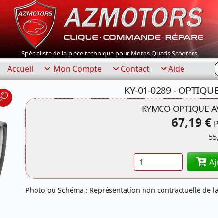
Spécialiste de la pièce technique pour Motos Quads Scooters
R
Accueil
Mon Compte
Contact
Aide
KY-01-0289 - OPTIQ
KYMCO OPTIQUE A
67,19 €
P
55
Quantité
Aj
Photo ou Schéma : Représentation non contractuelle de la