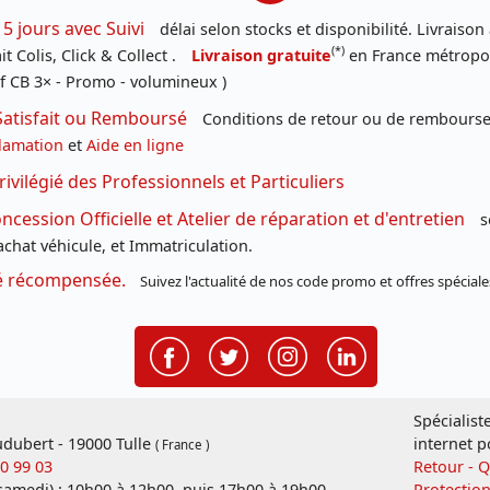
 5 jours avec Suivi
délai selon stocks et disponibilité. Livraison
(*)
t Colis, Click & Collect .
Livraison gratuite
en France métropoli
f CB 3× - Promo - volumineux )
Satisfait ou Remboursé
Conditions de retour ou de remboursem
lamation
et
Aide en ligne
rivilégié des Professionnels et Particuliers
cession Officielle et Atelier de réparation et d'entretien
s
chat véhicule, et Immatriculation.
té récompensée.
Suivez l'actualité de nos code promo et offres spéciale
Spécialist
dubert - 19000 Tulle
internet p
( France )
20 99 03
Retour - 
 samedi) : 10h00 à 12h00, puis 17h00 à 19h00
Protectio