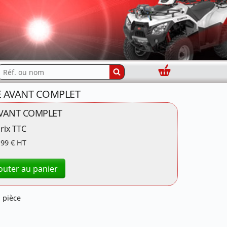
Panier
echercher...
UE AVANT COMPLET
VANT COMPLET
rix TTC
,99 € HT
outer au panier
 pièce