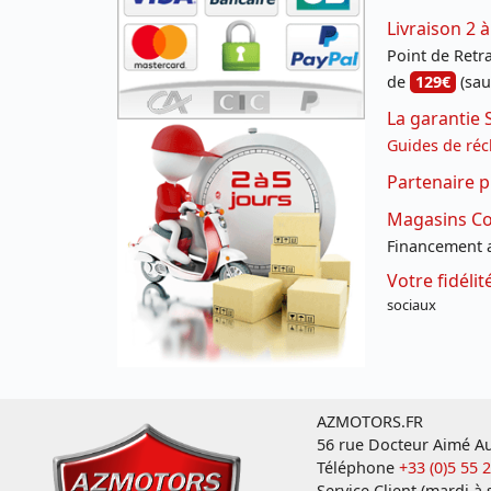
Livraison 2 à
Point de Retrai
de
129€
(sau
La garantie 
Guides de réc
Partenaire p
Magasins Con
Financement a
Votre fidéli
sociaux
AZMOTORS.FR
56 rue Docteur Aimé Au
Téléphone
+33 (0)5 55 
Service Client (mardi à