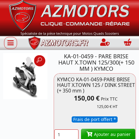
Spécialiste de la pièce technique pour Motos Quads Scooters
Connection
Panie
KA-01-0459 - PARE BRISE
HAUT X.TOWN 125/300(+ 150
MM ) KYMCO
KYMCO KA-01-0459-PARE BRISE
HAUT X.TOWN 125 / DINK STREET
Référence
(+ 350 mm )
D294ST KYMCO
150,00 €
Prix TTC
125,00 € HT
Frais de port offert *
Quantité
Ajouter au panier