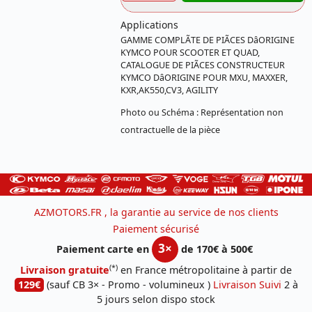
Applications
GAMME COMPLÃTE DE PIÃCES DâORIGINE
KYMCO POUR SCOOTER ET QUAD,
CATALOGUE DE PIÃCES CONSTRUCTEUR
KYMCO DâORIGINE POUR MXU, MAXXER,
KXR,AK550,CV3, AGILITY
Photo ou Schéma : Représentation non
contractuelle de la pièce
AZMOTORS.FR , la garantie au service de nos clients
Paiement sécurisé
3×
Paiement carte en
de 170€ à 500€
(*)
Livraison gratuite
en France métropolitaine à partir de
129€
(sauf CB 3× - Promo - volumineux )
Livraison Suivi
2 à
5 jours selon dispo stock