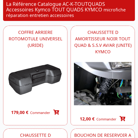
La Référence Catalogue AC-K-TOUTQUADS
Accessoires Kymco TOUT QUADS KYMCO
microfiche
réparation entretien accessoires
COFFRE ARRIERE
CHAUSSETTE D
ROTOMOTULE UNIVERSEL
AMORTISSEUR NOIR TOUT
(URIDE)
QUAD & S.S.V AV/AR (UNITE)
KYMCO
179,00 €
Commander
12,00 €
Commander
CHAUSSETTE D
BOUCHON DE RESERVOIR A