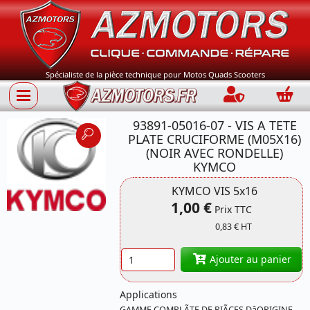
Spécialiste de la pièce technique pour Motos Quads Scooters
Connection
Panie
93891-05016-07 - VIS A TETE
PLATE CRUCIFORME (M05X16)
(NOIR AVEC RONDELLE)
KYMCO
Référence 93891-
KYMCO VIS 5x16
05016-07 KYMCO
1,00 €
Prix TTC
0,83 € HT
Quantité
Ajouter au panier
Applications
GAMME COMPLÃTE DE PIÃCES DâORIGINE