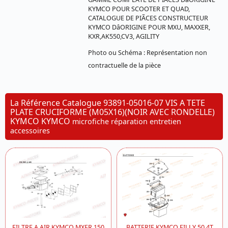
KYMCO POUR SCOOTER ET QUAD,
CATALOGUE DE PIÃCES CONSTRUCTEUR
KYMCO DâORIGINE POUR MXU, MAXXER,
KXR,AK550,CV3, AGILITY
Photo ou Schéma : Représentation non
contractuelle de la pièce
La Référence Catalogue 93891-05016-07 VIS A TETE
PLATE CRUCIFORME (M05X16)(NOIR AVEC RONDELLE)
KYMCO KYMCO
microfiche réparation entretien
accessoires
FILTRE A AIR KYMCO MXER 150
BATTERIE KYMCO FILLY 50 4T