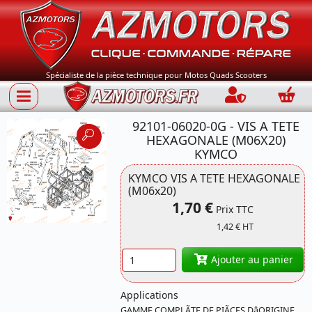
Spécialiste de la pièce technique pour Motos Quads Scooters
Connection
Panie
92101-06020-0G - VIS A TETE
HEXAGONALE (M06X20)
KYMCO
KYMCO VIS A TETE HEXAGONALE
(M06x20)
Référence 92101-
1,70 €
Prix TTC
06020-0G KYMCO
1,42 € HT
Quantité
Ajouter au panier
Applications
GAMME COMPLÃTE DE PIÃCES DâORIGINE