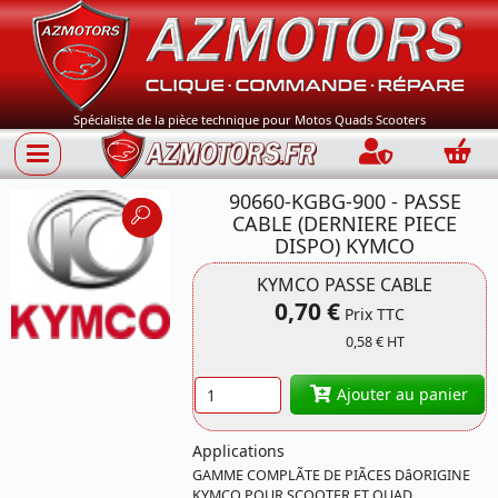
Spécialiste de la pièce technique pour Motos Quads Scooters
Connection
Panie
90660-KGBG-900 - PASSE
CABLE (DERNIERE PIECE
DISPO) KYMCO
KYMCO PASSE CABLE
Référence 90660-
0,70 €
Prix TTC
KGBG-900 KYMCO
0,58 € HT
Quantité
Ajouter au panier
Applications
GAMME COMPLÃTE DE PIÃCES DâORIGINE
KYMCO POUR SCOOTER ET QUAD,