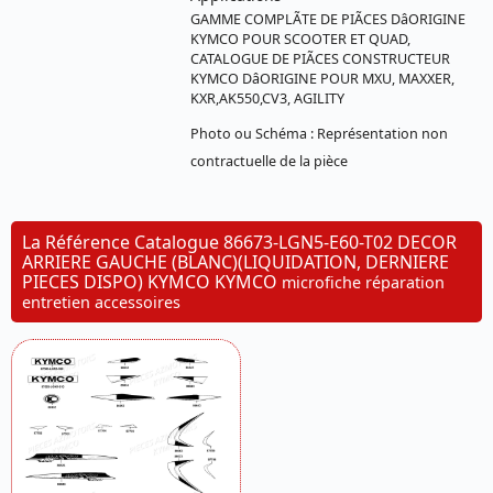
GAMME COMPLÃTE DE PIÃCES DâORIGINE
KYMCO POUR SCOOTER ET QUAD,
CATALOGUE DE PIÃCES CONSTRUCTEUR
KYMCO DâORIGINE POUR MXU, MAXXER,
KXR,AK550,CV3, AGILITY
Photo ou Schéma : Représentation non
contractuelle de la pièce
La Référence Catalogue 86673-LGN5-E60-T02 DECOR
ARRIERE GAUCHE (BLANC)(LIQUIDATION, DERNIERE
PIECES DISPO) KYMCO KYMCO
microfiche réparation
entretien accessoires