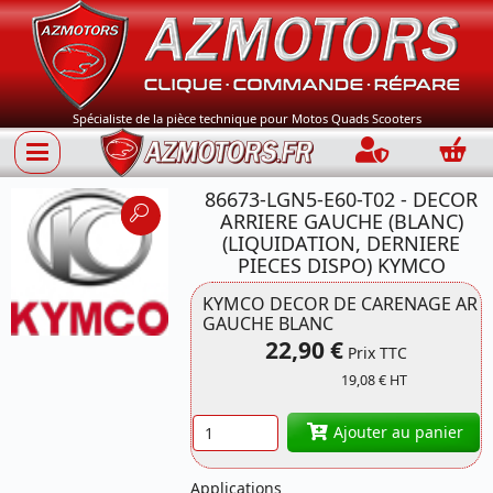
Spécialiste de la pièce technique pour Motos Quads Scooters
Connection
Panie
86673-LGN5-E60-T02 - DECOR
ARRIERE GAUCHE (BLANC)
(LIQUIDATION, DERNIERE
PIECES DISPO) KYMCO
Référence 86673-
KYMCO DECOR DE CARENAGE AR
GAUCHE BLANC
LGN5-E60 KYMCO
22,90 €
Prix TTC
19,08 € HT
Quantité
Ajouter au panier
Applications