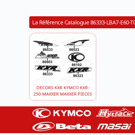
La Référence Catalogue 86333-LBA7-E6
DECORS KXR KYMCO KXR-
250-MAXXER MAXXER PIECES