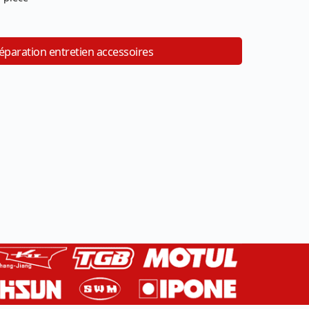
éparation entretien accessoires