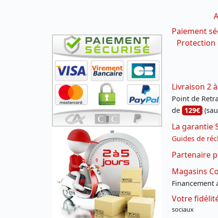
A
Paiement sé
Protection
Livraison 2 à
Point de Retrai
de
129€
(sau
La garantie 
Guides de réc
Partenaire p
Magasins Con
Financement a
Votre fidéli
sociaux