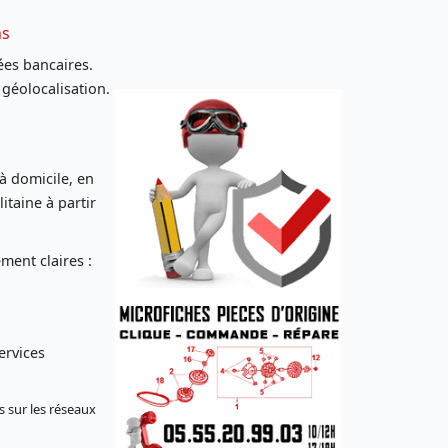
ns
es bancaires.
 géolocalisation.
 à domicile, en
taine à partir
ent claires :
ervices
s sur les réseaux