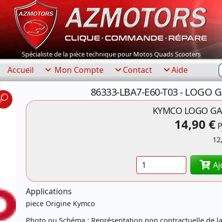
Spécialiste de la pièce technique pour Motos Quads Scooters
R
Accueil
Mon Compte
Contact
Aide
86333-LBA7-E60-T03 - LOGO 
KYMCO LOGO GA
14,90 €
P
12
Quantité
Aj
Applications
piece Origine Kymco
Photo ou Schéma : Représentation non contractuelle de la