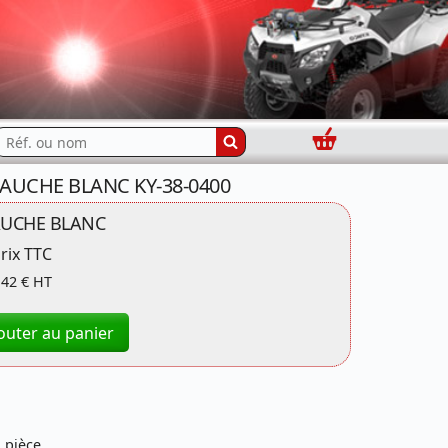
Panier
echercher...
GAUCHE BLANC KY-38-0400
UCHE BLANC
rix TTC
,42 € HT
outer au panier
 pièce