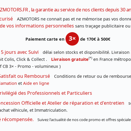
ZMOTORS.FR , la garantie au service de nos clients depuis 30 a
curisé
AZMOTORS ne connait pas et ne mémorise pas vos donné
 de vos informations personnelles
sans traçage publicitaire ou
3×
Paiement carte en
de 170€ à 500€
 5 jours avec Suivi
délai selon stocks et disponibilité. Livraison
(*)
t Colis, Click & Collect .
Livraison gratuite
en France métropoli
f CB 3× - Promo - volumineux )
Satisfait ou Remboursé
Conditions de retour ou de remboursem
lamation
et
Aide en ligne
rivilégié des Professionnels et Particuliers
cession Officielle et Atelier de réparation et d'entretien
s
chat véhicule, et Immatriculation.
té récompensée.
Suivez l'actualité de nos code promo et offres spéciale