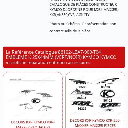
CATALOGUE DE PIÃCES CONSTRUCTEUR
KYMCO DâORIGINE POUR MXU, MAXXER,
KXR,AK550,CV3, AGILITY
Photo ou Schéma : Représentation non
contractuelle de la pièce
La Référence Catalogue 86102-LBA7-900-T04
EMBLEME K 25X44MM (VERT/NOIR) KYMCO KYMCO
microfiche réparation entretien accessoires
DECORS KXR KYMCO KXR-250-
DECORS KXR KYMCO KXR-
MAXXER MAXXER PIECES
MAXXER50 QUAD 50