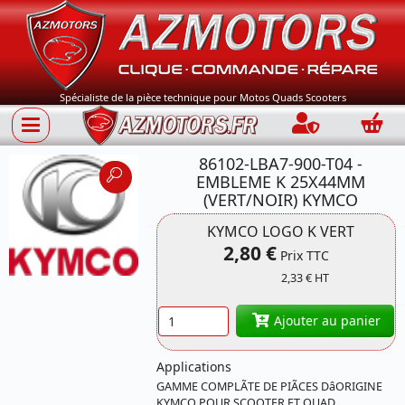
Spécialiste de la pièce technique pour Motos Quads Scooters
Connection
Panie
86102-LBA7-900-T04 -
EMBLEME K 25X44MM
(VERT/NOIR) KYMCO
KYMCO LOGO K VERT
Référence 86102-
2,80 €
Prix TTC
LBA7-900 KYMCO
2,33 € HT
Quantité
Ajouter au panier
Applications
GAMME COMPLÃTE DE PIÃCES DâORIGINE
KYMCO POUR SCOOTER ET QUAD,