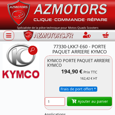
Spécialiste de la pièce technique pour Motos Quads Scooters
Connection
Panie
77330-LKK7-E60 - PORTE
PAQUET ARRIERE KYMCO
KYMCO PORTE PAQUET ARRIERE
KYMCO
194,90 €
Référence 77330-
Prix TTC
LKK7-E60 KYMCO
162,42 € HT
Frais de port offert *
Quantité
Ajouter au panier
Applications